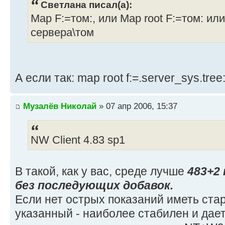
Светлана писал(а):
Map F:=том:, или Map root F:=том: ил
сервера\том
А если так: map root f:=.server_sys.tree:
Музалёв Николай
» 07 апр 2006, 15:37
NW Client 4.83 sp1
В такой, как у вас, среде лучше
483+2
без последующих добавок.
Если нет острых показаний иметь ста
указанный - наиболее стабилен и дае