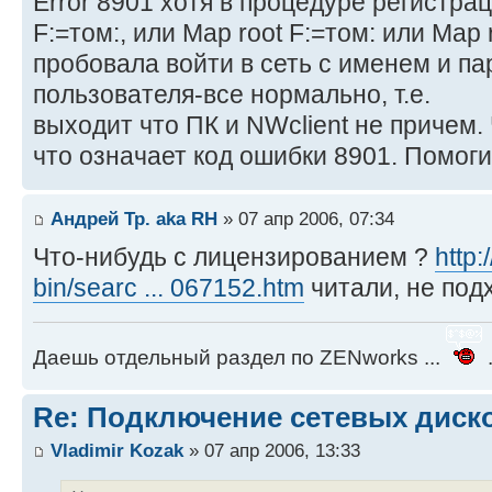
Error 8901 хотя в процедуре регистра
F:=том:, или Map root F:=том: или Map 
пробовала войти в сеть с именем и п
пользователя-все нормально, т.е.
выходит что ПК и NWclient не причем.
что означает код ошибки 8901. Помог
Андрей Тр. aka RH
» 07 апр 2006, 07:34
Что-нибудь с лицензированием ?
http:
bin/searc ... 067152.htm
читали, не под
Даешь отдельный раздел по ZENworks ...
.
Re: Подключение сетевых диск
Vladimir Kozak
» 07 апр 2006, 13:33