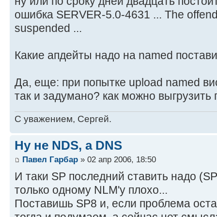
ну или по сроку дней двадцать постои
ошибка SERVER-5.0-4631 ... The offen
suspended ...
Какие апдейты надо на named постави
Да, еще: при попытке upload named ви
так и задумано? как можно выгрузит
С уважением, Сергей.
Ну не NDS, а DNS
Павел Гарбар
» 02 апр 2006, 18:50
И таки SP последний ставить надо (SP8
только одному NLM'у плохо...
Поставишь SP8 и, если проблема оста