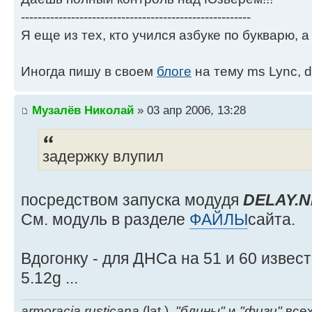
-------------------------------------------------------
Я еще из тех, кто учился азбуке по букварю, а 
Иногда пишу в своем
блоге
на тему ms Lync, d
Музалёв Николай
» 03 апр 2006, 13:28
задержку влупил
посредством запуска модудя
DELAY.
См. модуль в разделе
ФАЙЛЫ
сайта.
Вдогонку - для ДНСа на 51 и 60 извес
5.12g ...
armoracia rusticana
(lat.),
"блины"
и
"фиги"
всех