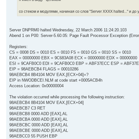
со стеком и модулями, начиная со слов "Server XXXX halted..." и до
Server DNPRM0 halted Wednesday, 22 March 2006 11:24:20.103
Abend 1 on P00: Server-5.60.05: Page Fault Processor Exception (Erro
Registers:
CS = 0008 DS = 0010 ES = 0010 FS = 0010 GS = 0010 SS = 0010
EAX = 00000000 EBX = 9C683A08 ECX = 00000000 EDX = 00000000
ESI = 9CAFB0C0 EDI = 9CAFB0C0 EBP = ABF37ECC ESP = ABF37
EIP = 98AEBCB4 FLAGS = 00010286
98AEBCB4 8B4104 MOV EAX,[ECX+04]=?
EIP in NWODBCEI.NLM at code start +0005ACB4h
Access Location: 0x00000004
The violation occurred while processing the following instruction:
98AEBCB4 8B4104 MOV EAX,[ECX+04]
98AEBCB7 C3 RET
98AEBCB8 0000 ADD [EAX],AL
98AEBCBA 0000 ADD [EAX],AL
98AEBCBC 0000 ADD [EAX],AL
98AEBCBE 0000 ADD [EAX],AL
98AEBCC0 55 PUSH EBP