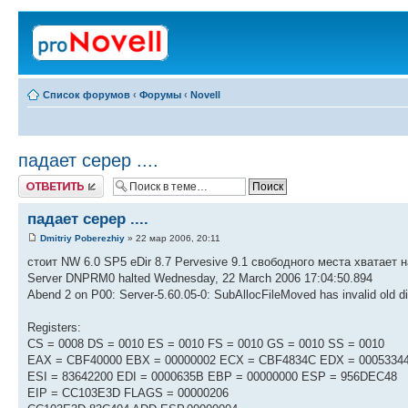
Список форумов
‹
Форумы
‹
Novell
падает серер ....
Ответить
падает серер ....
Dmitriy Poberezhiy
» 22 мар 2006, 20:11
стоит NW 6.0 SP5 eDir 8.7 Pervesive 9.1 свободного места хватает 
Server DNPRM0 halted Wednesday, 22 March 2006 17:04:50.894
Abend 2 on P00: Server-5.60.05-0: SubAllocFileMoved has invalid old di
Registers:
CS = 0008 DS = 0010 ES = 0010 FS = 0010 GS = 0010 SS = 0010
EAX = CBF40000 EBX = 00000002 ECX = CBF4834C EDX = 0005334
ESI = 83642200 EDI = 0000635B EBP = 00000000 ESP = 956DEC48
EIP = CC103E3D FLAGS = 00000206