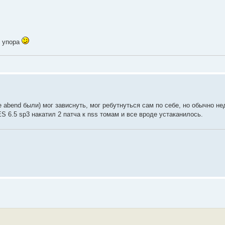
о упора
ие abend были) мог зависнуть, мог ребутнуться сам по себе, но обычно н
S 6.5 sp3 накатил 2 патча к nss томам и все вроде устаканилось.