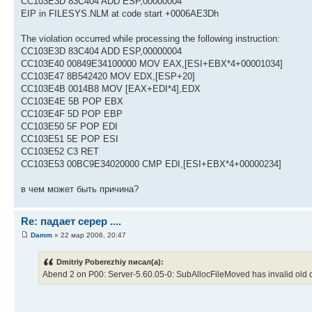
CC103E3D 83C404 ADD ESP,00000004
EIP in FILESYS.NLM at code start +0006AE3Dh
The violation occurred while processing the following instruction:
CC103E3D 83C404 ADD ESP,00000004
CC103E40 00849E34100000 MOV EAX,[ESI+EBX*4+00001034]
CC103E47 8B542420 MOV EDX,[ESP+20]
CC103E4B 0014B8 MOV [EAX+EDI*4],EDX
CC103E4E 5B POP EBX
CC103E4F 5D POP EBP
CC103E50 5F POP EDI
CC103E51 5E POP ESI
CC103E52 C3 RET
CC103E53 00BC9E34020000 CMP EDI,[ESI+EBX*4+00000234]
в чем может быть причина?
Re: падает серер ....
Damm
» 22 мар 2006, 20:47
Dmitriy Poberezhiy писал(а):
Abend 2 on P00: Server-5.60.05-0: SubAllocFileMoved has invalid old d