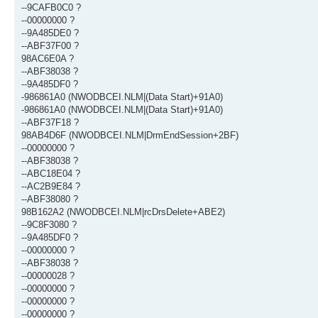
--9CAFB0C0 ?
--00000000 ?
--9A485DE0 ?
--ABF37F00 ?
98AC6E0A ?
--ABF38038 ?
--9A485DF0 ?
-986861A0 (NWODBCEI.NLM|(Data Start)+91A0)
-986861A0 (NWODBCEI.NLM|(Data Start)+91A0)
--ABF37F18 ?
98AB4D6F (NWODBCEI.NLM|DrmEndSession+2BF)
--00000000 ?
--ABF38038 ?
--ABC18E04 ?
--AC2B9E84 ?
--ABF38080 ?
98B162A2 (NWODBCEI.NLM|rcDrsDelete+ABE2)
--9C8F3080 ?
--9A485DF0 ?
--00000000 ?
--ABF38038 ?
--00000028 ?
--00000000 ?
--00000000 ?
--00000000 ?