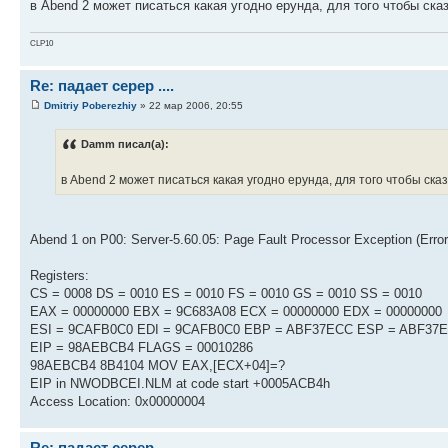
в Abend 2 может писаться какая угодно ерунда, для того чтобы ска
CLP10
Re: падает серер ....
Dmitriy Poberezhiy
» 22 мар 2006, 20:55
Damm писал(а):
в Abend 2 может писаться какая угодно ерунда, для того чтобы ск
Abend 1 on P00: Server-5.60.05: Page Fault Processor Exception (Erro
Registers:
CS = 0008 DS = 0010 ES = 0010 FS = 0010 GS = 0010 SS = 0010
EAX = 00000000 EBX = 9C683A08 ECX = 00000000 EDX = 00000000
ESI = 9CAFB0C0 EDI = 9CAFB0C0 EBP = ABF37ECC ESP = ABF37
EIP = 98AEBCB4 FLAGS = 00010286
98AEBCB4 8B4104 MOV EAX,[ECX+04]=?
EIP in NWODBCEI.NLM at code start +0005ACB4h
Access Location: 0x00000004
Re: падает серер ....