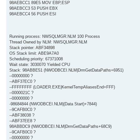
98AEBCC1 89E5 MOV EBP,ESP
98AEBCC3 53 PUSH EBX
98AEBCC4 56 PUSH ESI
Running process: NWSQLMGR.NLM 100 Process
Thread Owned by NLM: NWSQLMGR.NLM
Stack pointer: ABF34898
OS Stack limit: ABE9A7A0
Scheduling priority: 67371008
Wait state: 3030070 Yielded CPU
Stack: 98ABBE51 (NWODBCEI.NLM|DrmGetDataPaths+6951)
--00000000 ?
--ABF37EC0 ?
--FFFFFFFF (LOADER.EXE|KernelTempAliasesEnd+FFF)
--0000021C ?
--00000000 ?
-98684844 (NWODBCEI.NLM|(Data Start)+7844)
--9CAFB0C0 ?
--ABF38038 ?
--ABF37EE8 ?
98ABBDC9 (NWODBCEI.NLM|DrmGetDataPaths+68C9)
--9CAFB0C0 ?
--00000000 ?