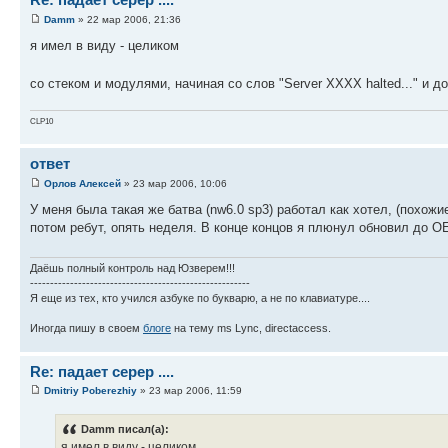
Damm
» 22 мар 2006, 21:36
я имел в виду - целиком
со стеком и модулями, начиная со слов "Server XXXX halted..." и д
CLP10
ответ
Орлов Алексей
» 23 мар 2006, 10:06
У меня была такая же батва (nw6.0 sp3) работал как хотел, (похож
потом ребут, опять неделя. В конце концов я плюнул обновил до OE
Даёшь полный контроль над Юзверем!!!
-------------------------------------------------------
Я еще из тех, кто учился азбуке по букварю, а не по клавиатуре....
Иногда пишу в своем
блоге
на тему ms Lync, directaccess.
Re: падает серер ....
Dmitriy Poberezhiy
» 23 мар 2006, 11:59
Damm писал(а):
я имел в виду - целиком