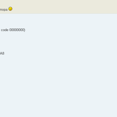
 упора
r code 00000000)
EA8