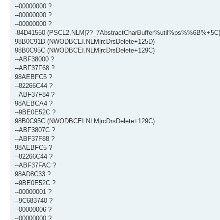
--00000000 ?
--00000000 ?
--00000000 ?
-84D41550 (PSCL2.NLM|??_7AbstractCharBuffer%util%ps%%6B%+5C
98B0C91D (NWODBCEI.NLM|rcDrsDelete+125D)
98B0C95C (NWODBCEI.NLM|rcDrsDelete+129C)
--ABF38000 ?
--ABF37F68 ?
98AEBFC5 ?
--82266C44 ?
--ABF37F84 ?
98AEBCA4 ?
--9BE0E52C ?
98B0C95C (NWODBCEI.NLM|rcDrsDelete+129C)
--ABF3807C ?
--ABF37F88 ?
98AEBFC5 ?
--82266C44 ?
--ABF37FAC ?
98AD8C33 ?
--9BE0E52C ?
--00000001 ?
--9C683740 ?
--00000006 ?
--00000000 ?