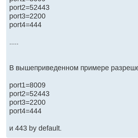
port2=52443
port3=2200
port4=444
.....
В вышеприведенном примере разрешен
port1=8009
port2=52443
port3=2200
port4=444
и 443 by default.