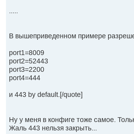
.....
В вышеприведенном примере разрешен
port1=8009
port2=52443
port3=2200
port4=444
и 443 by default.[/quote]
Ну у меня в конфиге тоже самое. Толь
Жаль 443 нельзя закрыть...