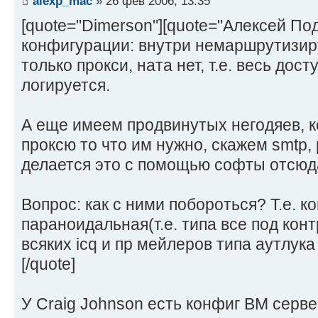
alexp_mac
» 26 фев 2006, 13:35
[quote="Dimerson"][quote="Алексей По
конфигурации: внутри немаршрутизир
только прокси, ната нет, т.е. весь досту
логируется.
А еще имеем продвинутых негодяев, 
проксю то что им нужно, скажем smtp, p
делается это с помощью софты отсю
Вопрос: как с ними побороться? Т.е. к
параноидальная(т.е. типа все под кон
всяких icq и пр мейлеров типа аутлук
[/quote]
У Craig Johnson есть конфиг BM серв