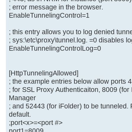
; error message in the browser.
EnableTunnelingControl=1
; this entry allows you to log denied tunn
; sys:\etc\proxy\tunnel.log. =0 disables lo
EnableTunnelingControlLog=0
[HttpTunnelingAllowed]
; the example entries below allow ports 4
; for SSL Proxy Authenticaiton, 8009 (
Manager
; and 52443 (for iFolder) to be tunneled.
default.
;port<x>=<port #>
port1=8009