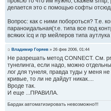
проксю то что им нужно, скажем smtp, p
делается это с помощью софты отсю
Вопрос: как с ними побороться? Т.е. к
параноидальная(т.е. типа все под кон
всяких icq и пр мейлеров типа аутлук
Владимир Горяев
» 26 фев 2006, 01:44
Не разрешать метод CONNECT. См. pro
тунелинга, если надо, можно отдельны
лог для тунеля, правда туды у меня не
кривые, то ли не дайдут никак....
Вроде так.
И еще ...ПРАВИЛА.
Бардак автоматизировать невозможно!!!
_________________