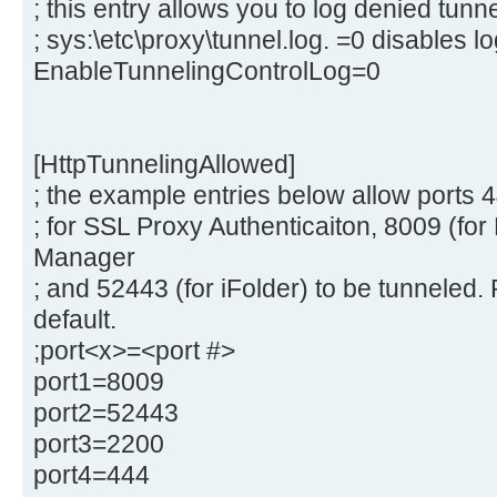
; this entry allows you to log denied tunn
; sys:\etc\proxy\tunnel.log. =0 disables lo
EnableTunnelingControlLog=0
[HttpTunnelingAllowed]
; the example entries below allow ports 4
; for SSL Proxy Authenticaiton, 8009 (
Manager
; and 52443 (for iFolder) to be tunneled.
default.
;port<x>=<port #>
port1=8009
port2=52443
port3=2200
port4=444