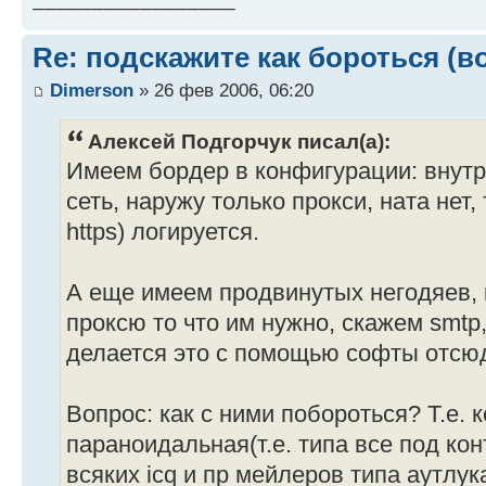
Re: подскажите как бороться (в
Dimerson
» 26 фев 2006, 06:20
Алексей Подгорчук писал(а):
Имеем бордер в конфигурации: внут
сеть, наружу только прокси, ната нет, 
https) логируется.
А еще имеем продвинутых негодяев, 
проксю то что им нужно, скажем smtp, 
делается это с помощью софты отс
Вопрос: как с ними побороться? Т.е. 
параноидальная(т.е. типа все под ко
всяких icq и пр мейлеров типа аутлук