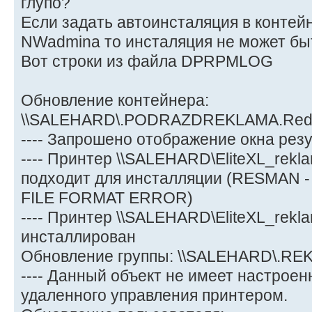
глупо?
Если задать автоинсталяция в контей
NWadminа то инсталяция не может бы
Вот строки из файла DPRPMLOG
Обновление контейнера:
\\SALEHARD\.PODRAZDREKLAMA.Red
---- Запрошено отображение окна резу
---- Принтер \\SALEHARD\EliteXL_rekl
подходит для инсталляции (RESMAN -
FILE FORMAT ERROR)
---- Принтер \\SALEHARD\EliteXL_rekl
инсталлирован
Обновление группы: \\SALEHARD\.RE
---- Данный объект не имеет настрое
удаленного управления принтером.