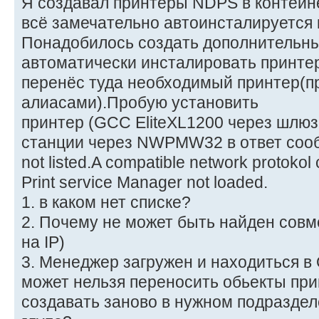
Я создавал принтеры NDPS в контейн
всё замечательно автоинсталируется 
Понадобилось создать дополнительн
автоматически инсталировать принте
перенёс туда необходимый принтер(п
алиасами).Пробую установить
принтер (GCC EliteXL1200 через шлюз 
станции через NWPMW32 в ответ сообщ
not listed.A compatible network protokol 
Print service Manager not loaded.
1. в каком нет списке?
2. Почему не может быть найден сов
на IP)
3. Менеджер загружен и находиться 
может нельзя переносить обьекты пр
создавать заново в нужном подраздел