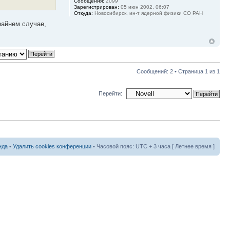
Сообщения:
2099
Зарегистрирован:
05 июн 2002, 06:07
Откуда:
Новосибирск, ин-т ядерной физики СО РАН
райнем случае,
Сообщений: 2 • Страница
1
из
1
Перейти:
нда
•
Удалить cookies конференции
• Часовой пояс: UTC + 3 часа [ Летнее время ]