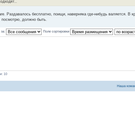
дходят...
re. Раздавалось бесплатно, поищи, наверняка где-нибудь валяется. В к
х посмотрю, должно быть.
 за:
Поле сортировки
и: 10
Наша кома