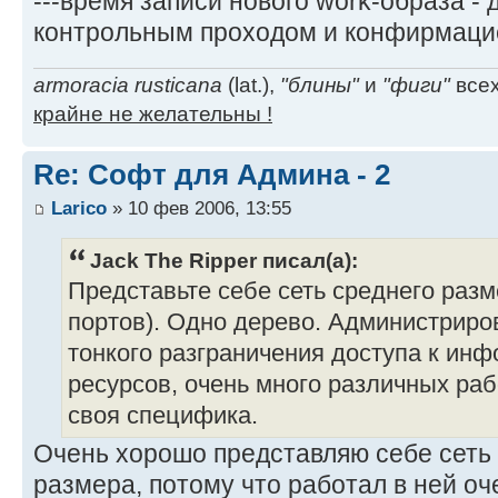
---время записи нового work-образа - 
контрольным проходом и конфирмаци
armoracia rusticana
(lat.),
"блины"
и
"фиги"
всех
крайне не желательны !
Re: Софт для Админа - 2
Larico
» 10 фев 2006, 13:55
Jack The Ripper писал(а):
Представьте себе сеть среднего разм
портов). Одно дерево. Администриро
тонкого разграничения доступа к инф
ресурсов, очень много различных раб
своя специфика.
Очень хорошо представляю себе сеть 
размера, потому что работал в ней оче