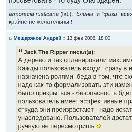
посоветовать - то буду благодарен.
armoracia rusticana
(lat.),
"блины"
и
"фиги"
всех
крайне не желательны !
Мещеряков Андрей
» 13 фев 2006, 18:00
Jack The Ripper писал(а):
А дерево и так спланировали макси
Кажды пользователь входит сразу в н
назначена ролями, беда в том, что с
надо как-то формализовать эти измен
было прикрыться - безопасность бдит
пользователь имеет эффективные прав
откуда они произрастают - надо искат
унаследовано. Пользователей достато
ручную не пересмотришь