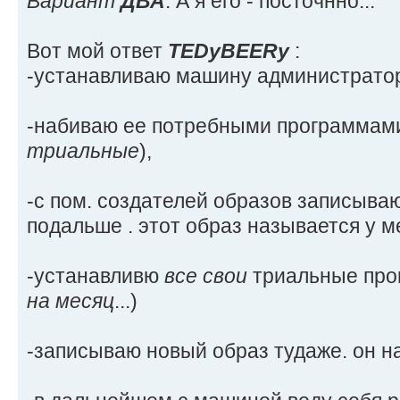
Вариант
ДВА
: А я его - посточнно...
Вот мой ответ
TEDуBEERу
:
-устанавливаю машину администрато
-набиваю ее потребными программам
триальные
),
-с пом. создателей образов записыва
подальше . этот образ называется у 
-устанавливю
все свои
триальные прог
на месяц
...)
-записываю новый образ тудаже. он 