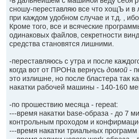
-в дальнейшем с машиной веду себя р
сношу-переставляю все что хощЪ и в 
при каждом удобном случае и т.д. , ибо
Кроме того, все и всяческие программ
одинаковых файлов, секретности винд
средства становятся лишними.
-переставляюсь с утра и после каждог
когда вот от ПРОНа вернусь
домой
- 
это излишне, но после бластера так ка
накатки рабочей машины - 140-160 ме
-по прошествию месяца - repeat:
---время накатки base-образа - до 7 ми
контрольным проходом и конфирмаци
---время накатки триальных программ -