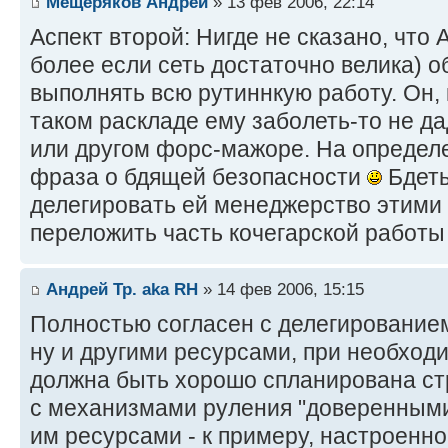
Мещеряков Андрей
» 13 фев 2006, 22:14
Аспект второй: Нигде не сказано, что
более если сеть достаточно велика) о
выполнять всю рутиннкую работу. Он, к
таком раскладе ему заболеть-то не дад
или другом форс-мажоре. На определ
фраза о бдящей безопасности
Бдеть,
делегировать ей менеджерство этими
переложить часть кочегарской работы
Андрей Тр. aka RH
» 14 фев 2006, 15:15
Полностью согласен с делегированием
ну и другими ресурсами, при необход
должна быть хорошо спланирована стр
с механизмами руления "доверенным
им ресурсами - к примеру, настроенн