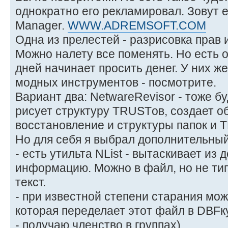
однократно его рекламировал. Зовут 
Manager.
WWW.ADREMSOFT.COM
Одна из прелестей - разрисовка прав 
Можно налету все поменять. Но есть 
дней начинает просить денег. У них ж
модных инструментов - посмотрите.
Вариант два: NetwareRevisor - тоже бу
рисует структуру TRUSTов, создает о
восстановление и структуры папок и 
Но для себя я выбрал дополнительный
- есть утильта NList - вытаскивает и
информацию. Можно в файл, но не ти
текст.
- при известной степени старания мож
которая переделает этот файл в DBFку
- получаю членство в группах).