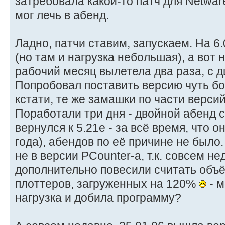
затребовала какой-то патч для Netwar
мог лечь в абенд.
Ладно, патчи ставим, запускаем. На 6
(но там и нагрузка небольшая), а вот 
рабочий месяц вылетела два раза, с д
Попробовал поставить версию чуть боле
кстати, те же замашки по части версий-
Поработали три дня - двойной абенд с
вернулся к 5.21e - за всё время, что 
года), абендов по её причине не было.
не в версии PCounter-а, т.к. совсем не
дополнительно повесили считать объ
плоттеров, загруженных на 120%
- м
нагрузка и добила программу?