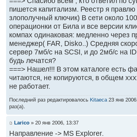
===> Спасибо всем , кто ответил по су
пишется капитализм. Реестр я правлю
злополучный ключик) В сети около 100
операционки от Била и все версии кли
компах одинаковая: медленно через п
менеджер( FAR, Disko..) Средняя скор
сервер 7мб/с на SCSI, и до 2мб/с на I
будь лечатся?
===> Нашел!!! В этом каталоге есть ф
читаются, не копируются, в общем хххх.
не работает.
Последний раз редактировалось
Kitaeca
23 янв 2006
раз(а).
Larico
» 20 янв 2006, 13:37
Направление -> MS Explorer.