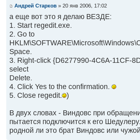
Андрей Старков
» 20 янв 2006, 17:02
а еще вот это я делаю ВЕЗДЕ:
1. Start regedit.exe.
2. Go to
HKLM\SOFTWARE\Microsoft\Windows\Cu
Space.
3. Right-click {D6277990-4C6A-11CF-
select
Delete.
4. Click Yes to the confirmation.
5. Close regedit.
)
В двух словах - Виндовс при обращени
пытается подключится к его Шедулеру.
родной ли это брат Виндовс или чужо