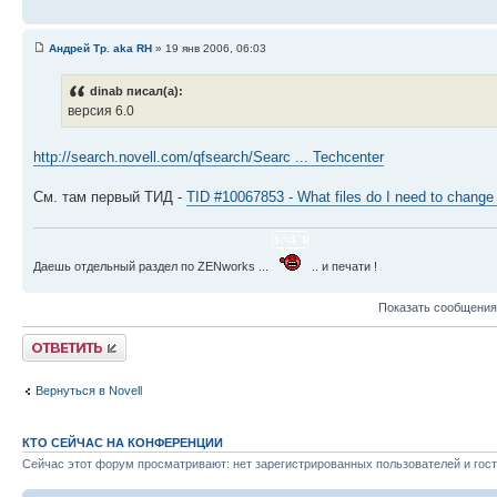
Андрей Тр. aka RH
» 19 янв 2006, 06:03
dinab писал(а):
версия 6.0
http://search.novell.com/qfsearch/Searc ... Techcenter
См. там первый ТИД -
TID #10067853 - What files do I need to change 
Даешь отдельный раздел по ZENworks ...
.. и печати !
Показать сообщения
Ответить
Вернуться в Novell
КТО СЕЙЧАС НА КОНФЕРЕНЦИИ
Сейчас этот форум просматривают: нет зарегистрированных пользователей и гост