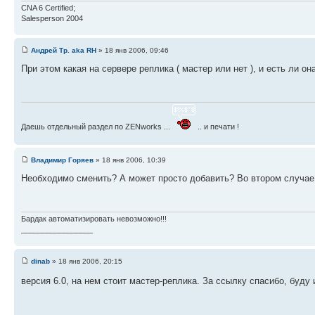
CNA 6 Certified;
Salesperson 2004
Андрей Тр. aka RH
» 18 янв 2006, 09:46
При этом какая на сервере реплика ( мастер или нет ), и есть ли о
Даешь отдельный раздел по ZENworks ...
.. и печати !
Владимир Горяев
» 18 янв 2006, 10:39
Необходимо сменить? А может просто добавить? Во втором случа
Бардак автоматизировать невозможно!!!
_________________
dinab
» 18 янв 2006, 20:15
версия 6.0, на нем стоит мастер-реплика. За ссылку спасибо, буду 