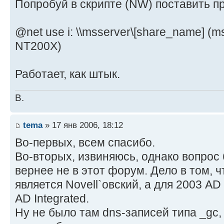
Попробуй в скрипте (NW) поставить п
@net use i: \\msserver\[share_name] (m
NT200X)
Работает, как штык.
В.
tema
» 17 янв 2006, 18:12
Во-первых, всем спасибо.
Во-вторых, извиняюсь, однако вопрос 
вернее не в этот форум. Дело в том, 
является Novell`овский, а для 2003 AD
AD Integrated.
Ну не было там dns-записей типа _gc, _k