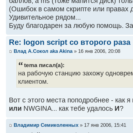
баллов, а ms (тоже мапится диск) толь
(Ошибок в самом скрипте или правах д
Удивительное рядом...
Буду благодарен за любую помощь. За
Re: logon script со второго раза
Влад А.Сокол aka Akina
» 16 янв 2006, 20:08
tema писал(а):
на рабочую станцию захожу одновре
клиентом.
Вот с этого места поподробнее - как 
или
NWGINA... как тебе удалось
И
?
Владимир Семиколенных
» 17 янв 2006, 15:41