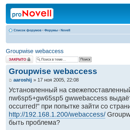
Список форумов
‹
Форумы
‹
Novell
Groupwise webaccess
Закрыто
Groupwise webaccess
aaroshij
» 17 ноя 2005, 22:08
Установленный на свежепоставленны
nw6sp5+gw65sp5 gwwebaccess выдаёт 
occurred!" при попытке зайти со стра
http://192.168.1.200/webaccess/
Groupwi
быть проблема?