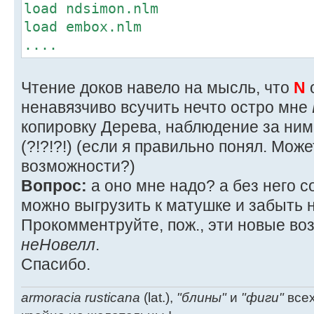
load ndsimon.nlm
load embox.nlm
....
Чтение доков навело на мысль, что
N
ненавязчиво всучить нечто остро мне
копировку Дерева, наблюдение за ним ж
(?!?!?!) (если я правильно понял. Мож
возможности?)
Вопрос:
а оно мне надо? а без него 
можно выгрузить к матушке и забыть 
Прокомментруйте, пож., эти новые во
неНовелл
.
Спасибо.
armoracia rusticana
(lat.),
"блины"
и
"фиги"
всех