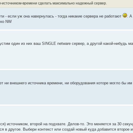
м-источником-времени сделать максимально надежный сервер.
ти - если уж она навернулась - тогда никакие сервера не работают
. А
ько NW
устим один из них ваш SINGLE netware сервер, а другой какой-нибудь м
 нет ни внешнего источника времени, ни оборудования которе могло бы им 
ся) источником, второй на подхвате. Делов-то. Это меняется за 30 секун
я в другое. Выбери контекст или создай новый куда добавится второе и