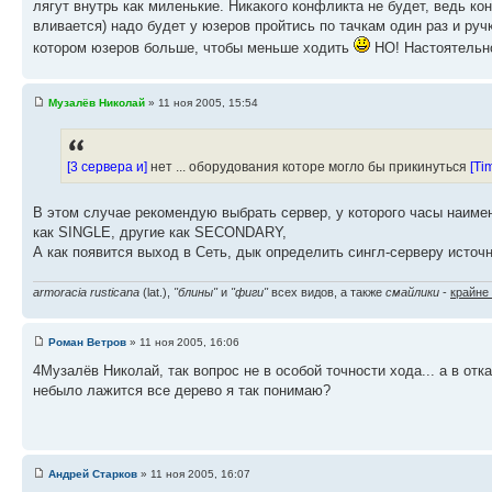
лягут внутрь как миленькие. Никакого конфликта не будет, ведь ко
вливается) надо будет у юзеров пройтись по тачкам один раз и руч
котором юзеров больше, чтобы меньше ходить
НО! Настоятельно
Музалёв Николай
» 11 ноя 2005, 15:54
[3 сервера и]
нет ... оборудования которе могло бы прикинуться
[Ti
В этом случае рекомендую выбрать сервер, у которого часы наимен
как SINGLE, другие как SECONDARY,
А как появится выход в Сеть, дык определить сингл-серверу исто
armoracia rusticana
(lat.),
"блины"
и
"фиги"
всех видов, а также
смайлики
-
крайне
Роман Ветров
» 11 ноя 2005, 16:06
4Музалёв Николай, так вопрос не в особой точности хода... а в от
небыло лажится все дерево я так понимаю?
Андрей Старков
» 11 ноя 2005, 16:07