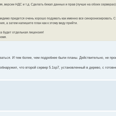
, версии НДС и т.д. Сделать бекап данных и прав (лучше на обоих серверах)
видимо придется очень хорошо подумать как именно все синхронизировать. С
ния, а затем напишите план как к этому виду прийти.
на будет отдельная лицензия!
ремя.
ться. И тем более, чем подробнее были планы. Действительно, не про
бнаружил, что второй сервер 5.1sp7, установленный в дерево, с готов