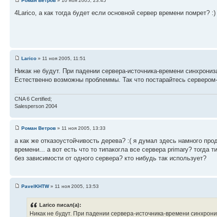
Роман Ветров
» 10 ноя 2005, 23:45
4Larico, а как тогда будет если основной сервер времени помрет? :)
Larico
» 11 ноя 2005, 11:51
Никак не будут. При падении сервера-источника-времени синхрониз
Естественно возможны проблеммы. Так что постарайтесь сервером
CNA 6 Certified;
Salesperson 2004
Роман Ветров
» 11 ноя 2005, 13:33
а как же отказоустойчивость дерева? :( я думал здесь намного про
времени... а вот есть что то типакогла все сервера primary? тогда
без зависимости от одного сервера? кто нибудь так использует?
PavelKHTW
» 11 ноя 2005, 13:53
Larico писал(а):
Никак не будут. При падении сервера-источника-времени синхрон