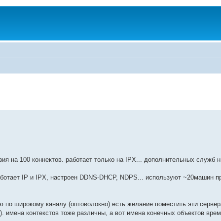
зия на 100 коннектов. работает только на IPX... дополнительных служб н
работает IP и IPX, настроен DDNS-DHCP, NDPS... используют ~20машин пр
 по широкому каналу (оптоволокно) есть желание поместить эти сервер
ree2). имена контекстов тоже различны, а вот имена конечных объектов вре