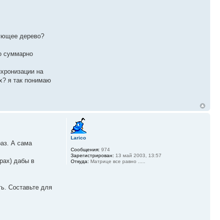
вующее дерево?
го суммарно
нхронизации на
ах? я так понимаю
Larico
раз. А сама
Сообщения:
974
Зарегистрирован:
13 май 2003, 13:57
рах) дабы в
Откуда:
Матрице все равно .....
ь. Составьте для