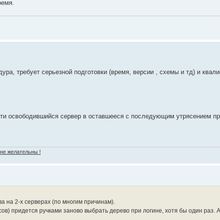
ремя.
ура, требует серьезной подготовки (время, версии , схемы и тд) и квал
сти освободившийся сервер в оставшееся с последующим утрясением п
 не желательны !
а на 2-х серверах (по многим причинам).
сов) придется ручками заново выбрать дерево при логине, хотя бы один раз. 