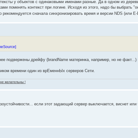
нтексты у объектов с одинаковыми именами разные. Да в одном из дерев
ками поменять контекст при логине. Исходя из этого, надо бы выбрать "о
 рекомендуется сначала синхронизировать время и версии NDS (или E-D
meSource]
ее подвержены дрейфу (brandName материнка, например, но не факт...) 
чником времени один из врЕменнЫх серверов Сети.
 не желательны !
казоустойчивости... если этот задающий сервер выключается, виснет или 