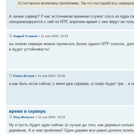
Естественно возможны проблеммы. Так что постарайтесь серверо
А зачем сервер? У нас источником времени служит cisco из ядра се
синхронизируются с ней по NTP, впрочем время с нее берут не тол
Андрей Старков
» 11 ноя 2005, 14:43
на любом сервере можно прописать более одного NTP sources, доп
и будет устойчивость!
Роман Ветров
» 11 ноя 2005, 15:35
а как быть если сейчас у меня два сервера, а скоро будет три... и
время и сервера
Oleg Martynov
» 11 ноя 2005, 15:53
Ну и пусть будет один сейчас (и лучше до того, как деревья сольют
деревьев. А в чем проблема? Одно дерево все равно должно влитьс