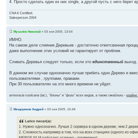
4. Просто сделать один из них single, а другой пусть с него берет в
CNA 6 Certified;
Salesperson 2004
Музалёв Николай
» 03 ноя 2005, 13:04
ИМНО.
На самом деле слияние Деревьев - достаточно ответсвенная процед
даже выполнение этих условий не гарантирует от проблем.
Сливать Деревья следует только, если это
единственный
выход.
В данном же случае однозначно лучше прибить одно Дерево и вве
пользователями , группами, правами.
При 30 пользователях на это много времени не уйдет.
armoracia rusticana
(lat.),
"блины"
и
"фиги"
всех видов, а также
смайлики
-
крайне
Мещеряков Андрей
» 03 ноя 2005, 16:49
Larico писал(а):
1. Нужно однозначно. Лучше 2 сервера в одном дереве, чем 2 дерев
2. Сложность например в том, что на всех станциях (одного из офи
MERGE.NLM работает отлично - проверено!