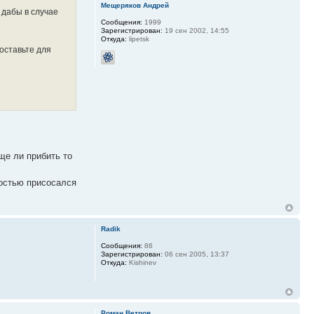
Мещеряков Андрей
 дабы в случае
Сообщения:
1999
Зарегистрирован:
19 сен 2002, 14:55
Откуда:
lipetsk
оставьте для
ще ли прибить то
ностью присосался
Radik
Сообщения:
86
Зарегистрирован:
06 сен 2005, 13:37
Откуда:
Kishinev
Роман Ветров