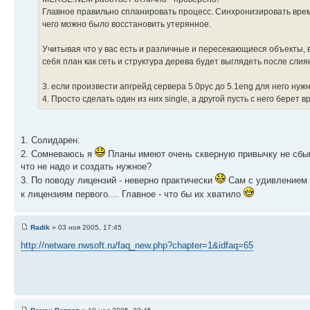
Главное правильно спланировать процесс. Синхронизировать время
чего можно было восстановить утерянное.
Учитывая что у вас есть и различные и пересекающиеся объекты, 
себя план как сеть и структура дерева будет выглядеть после слия
3. если произвести апгрейд сервера 5.0рус до 5.1eng для него нуж
4. Просто сделать один из них single, а другой пусть с него берет в
1. Солидарен.
2. Сомневаюсь я
Планы имеют очень скверную привычку не сбыва
что не надо и создать нужное?
3. По поводу лицензий - неверно практически
Сам с удивлением о
к лицензиям первого.... Главное - что бы их хватило
Radik
» 03 ноя 2005, 17:45
http://netware.nwsoft.ru/faq_new.php?chapter=1&idfaq=65