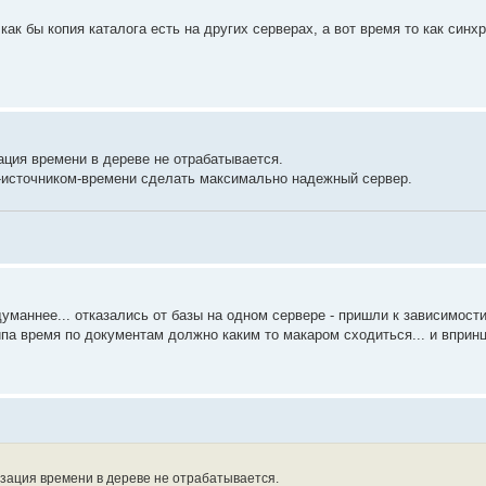
 как бы копия каталога есть на других серверах, а вот время то как синх
ация времени в дереве не отрабатывается.
-источником-времени сделать максимально надежный сервер.
думаннее... отказались от базы на одном сервере - пришли к зависимости
 типа время по документам должно каким то макаром сходиться... и вприн
изация времени в дереве не отрабатывается.