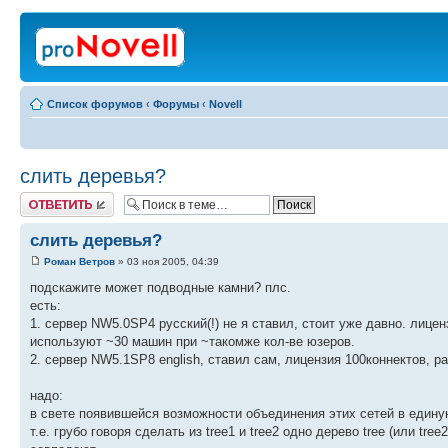
Список форумов
‹
Форумы
‹
Novell
слить деревья?
Ответить
слить деревья?
Роман Ветров
» 03 ноя 2005, 04:39
подскажите может подводные камни? плс.
есть:
1. сервер NW5.0SP4 русский(!) не я ставил, стоит уже давно. лицен
используют ~30 машин при ~такомже кол-ве юзеров.
2. сервер NW5.1SP8 english, ставил сам, лицензия 100коннектов, 
надо:
в свете появившейся возможности объединения этих сетей в единую
т.е. грубо говоря сделать из tree1 и tree2 одно дерево tree (или t