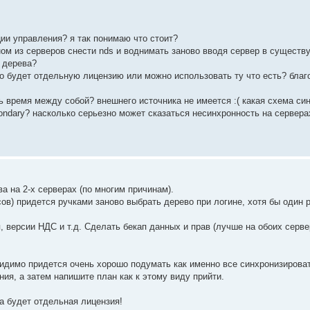
ции управления? я так понимаю что стоит?
ном из серверов снести nds и воднимать заново вводя сервер в сущест
 дерева?
жно будет отдельную лицензию или можно использовать ту что есть? бла
ать время между собой? внешнего источника не имеется :( какая схема си
econdary? насколько серьезно может сказаться несинхронность на сервер
а на 2-х серверах (по многим причинам).
сов) придется ручками заново выбрать дерево при логине, хотя бы один 
 версии НДС и т.д. Сделать бекап данных и прав (лучше на обоих серве
видимо придется очень хорошо подумать как именно все синхронизироват
ния, а затем напишите план как к этому виду прийти.
на будет отдельная лицензия!