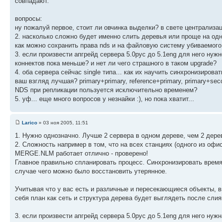
совпадают.
вопросы:
ну пожалуй первое, стоит ли овчинка выделки? в свете централиза
2. насколько сложно будет именно слить деревья или проще на од
как можно сохранить права nds и на файловую систему убиваемого
3. если произвести апгрейд сервера 5.0рус до 5.1eng для него ну
коннектов пока меньше? и нет ли чего страшного в таком upgrade?
4. оба сервера сейчас single типа... как их научить синхронизиров
ваш взгляд лучшая? primary+primary, reference+primary, primary+s
NDS при репликации пользуется исключительно временем?
5. уф... еще много вопросов у незнайки :), но пока хватит...
Larico
» 03 ноя 2005, 11:51
1. Нужно однозначно. Лучше 2 сервера в одном дереве, чем 2 дерев
2. Сложность например в том, что на всех станциях (одного из офи
MERGE.NLM работает отлично - проверено!
Главное правильно спланировать процесс. Синхронизировать время,
случае чего можно было восстановить утерянное.
Учитывая что у вас есть и различные и пересекающиеся объекты, 
себя план как сеть и структура дерева будет выглядеть после слия
3. если произвести апгрейд сервера 5.0рус до 5.1eng для него нуж