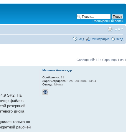
Расширенный поиск
FAQ
Регистрация
Вход
Сообщений: 12 • Страница
1
из
1
Мельник Александр
Сообщения:
21
Зарегистрирован:
25 ноя 2004, 13:34
Откуда:
Минск
 4.9 SP2. На
илище файлов.
этой резервной
етевого диска
днился только на
нкретной рабочей