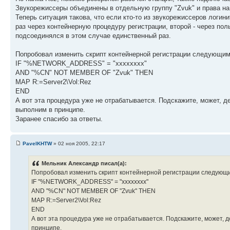
Звукорежиссеры объединены в отдельную группу "Zvuk" и права на 
Теперь ситуация такова, что если кто-то из звукорежиссеров логин
раз через контейнерную процедуру регистрации, второй - через пол
подсоединялся в этом случае единственный раз.
Попробовал изменить скрипт контейнерной регистрации следующим
IF "%NETWORK_ADDRESS" = "xxxxxxxx"
AND "%CN" NOT MEMBER OF "Zvuk" THEN
MAP R:=Server2\Vol:Rez
END
А вот эта процедура уже не отрабатывается. Подскажите, может, де
выполним в принципе.
Заранее спасибо за ответы.
PavelKHTW
» 02 ноя 2005, 22:17
Мельник Александр писал(а):
Попробовал изменить скрипт контейнерной регистрации следующ
IF "%NETWORK_ADDRESS" = "xxxxxxxx"
AND "%CN" NOT MEMBER OF "Zvuk" THEN
MAP R:=Server2\Vol:Rez
END
А вот эта процедура уже не отрабатывается. Подскажите, может, д
принципе.