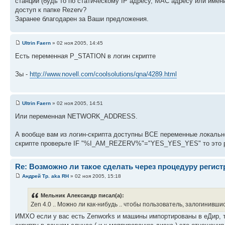
станции (будь то по статическому IP адресу, МАС адресу или имен
доступ к папке Rezerv?
Заранее благодарен за Ваши предложения.
Ultrin Faern
» 02 ноя 2005, 14:45
Есть переменная P_STATION в логин скрипте
Зы -
http://www.novell.com/coolsolutions/qna/4289.html
Ultrin Faern
» 02 ноя 2005, 14:51
Или переменная NETWORK_ADDRESS.
А вообще вам из логин-скрипта доступны ВСЕ переменные локал
скрипте проверьте IF "%I_AM_REZERV%"="YES_YES_YES" то это 
Re: Возможно ли такое сделать через процедуру регис
Андрей Тр. aka RH
» 02 ноя 2005, 15:18
Мельник Александр писал(а):
Zen 4.0 .. Можно ли как-нибудь .. чтобы пользователь, залогинивши
ИМХО если у вас есть Zenworks и машины импортированы в еДир, т