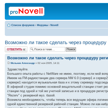
Список форумов
‹
Форумы
‹
Novell
Возможно ли такое сделать через процедуру
Ответить
Возможно ли такое сделать через процедуру рег
Мельник Александр
» 02 ноя 2005, 14:11
Здравствуйте.
Большого опыта работы с NetWare не имею, поэтому, если мой воп
Имеем на FM-радиостанции два сервера NW 6.0 (сервер1 и сервер2)
сервере1 находится музыкальная база и к этому сереверу подсоед
В эфирной студии помимо основной вещательной станции стоит резе
станции под одной и той же учетной записью и в процедуре регист
"Rezerv" с резервной муз. базой.
Возникла необходимость, чтобы теперь все ведущие эфира логинил
одной единственной резервной рабочей станции. Можно ли как-нибу