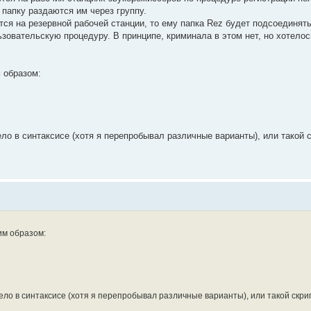
папку раздаются им через группу.
ится на резервной рабочей станции, то ему папка Rez будет подсоединят
ьзовательскую процедуру. В принципе, криминала в этом нет, но хотелос
 образом:
ло в синтаксисе (хотя я перепробывал различные варианты), или такой с
им образом:
ело в синтаксисе (хотя я перепробывал различные варианты), или такой скри