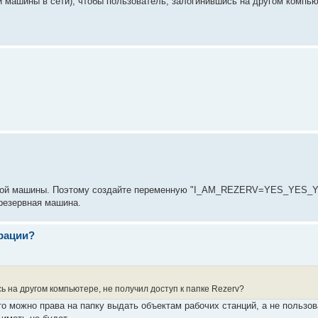
и машины в сети), чтобы пользователь, залогинившись на другом компью
ьной машины. Поэтому создайте переменную "I_AM_REZERV=YES_YES_YE
резервная машина.
трации?
сь на другом компьютере, не получил доступ к папке Rezerv?
о можно права на папку выдать объектам рабочих станций, а не пользов