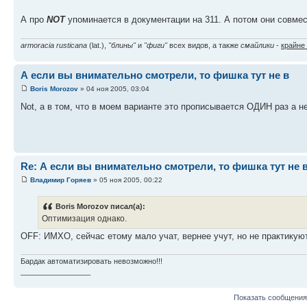
А про
NOT
упоминается в документации на 311. А потом они совме
armoracia rusticana
(lat.),
"блины"
и
"фиги"
всех видов, а также
смайлики
-
крайне
А если вы внимательно смотрели, то фишка тут не в
Boris Morozov
» 04 ноя 2005, 03:04
Not, а в том, что в моем варианте это прописывается ОДИН раз а 
Re: А если вы внимательно смотрели, то фишка тут не 
Владимир Горяев
» 05 ноя 2005, 00:22
Boris Morozov писал(а):
Оптимизация однако.
OFF: ИМХО, сейчас етому мало учат, вернее учут, но не практику
Бардак автоматизировать невозможно!!!
_________________
Показать сообщения