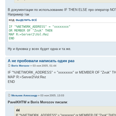
В документации по использованию IF THEN ELSE про оператор NOT 
Например так
КОД:
ВЫДЕЛИТЬ ВСЁ
IF "%NETWORK_ADDRESS" = "xxxxxxxx"
OR MEMBER OF "Zvuk" THEN
MAP R:=Server2\Vol:Rez
END
Ну и буковка у всех будет одна и та же.
А не пробовали написать один раз
Boris Morozov
» 03 ноя 2005, 01:44
IF "%NETWORK_ADDRESS" = "xxxxxxxx" or MEMBER OF "Zvuk" T
MAP R:=Server2\Vol:Rez
END
Мельник Александр
» 03 ноя 2005, 13:03
PavelKHTW и Boris Morozov писали
:
IF "%NETWORK_ADDRESS" = "xxxxxxxx" or MEMBER OF "Zvuk" THE