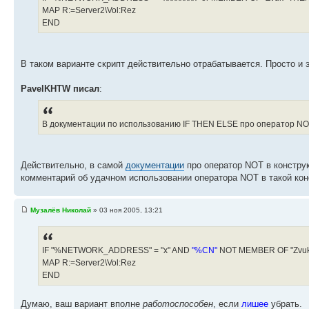
MAP R:=Server2\Vol:Rez
END
В таком варианте скрипт действительно отрабатывается. Просто и
PavelKHTW писал
:
В документации по использованию IF THEN ELSE про оператор NOT 
Действительно, в самой
документации
про оператор NOT в конструк
комментарий об удачном использовании оператора NOT в такой кон
Музалёв Николай
» 03 ноя 2005, 13:21
IF "%NETWORK_ADDRESS" = "x" AND
"%CN"
NOT MEMBER OF "Zvu
MAP R:=Server2\Vol:Rez
END
Думаю, ваш вариант вполне
работоспособен
, если
лишее
убрать.