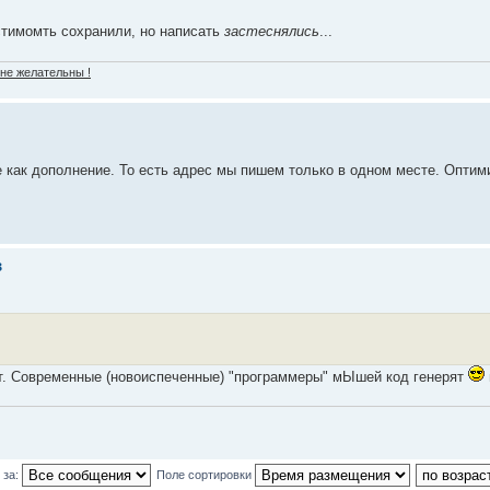
стимомть сохранили, но написать
застеснялись
...
 не желательны !
не как дополнение. То есть адрес мы пишем только в одном месте. Оптим
в
ют. Современные (новоиспеченные) "программеры" мЫшей код генерят
 за:
Поле сортировки