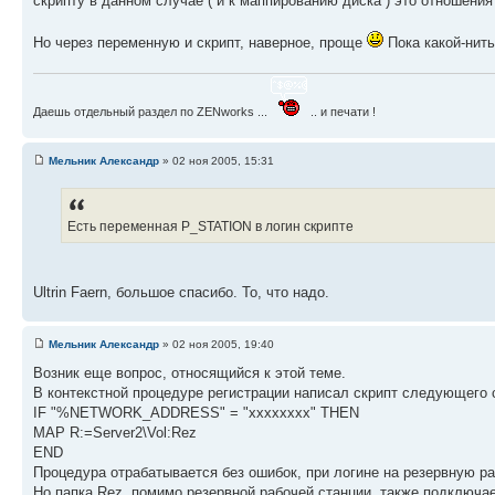
скрипту в данном случае ( и к маппированию диска ) это отношения
Но через переменную и скрипт, наверное, проще
Пока какой-нить
Даешь отдельный раздел по ZENworks ...
.. и печати !
Мельник Александр
» 02 ноя 2005, 15:31
Есть переменная P_STATION в логин скрипте
Ultrin Faern, большое спасибо. То, что надо.
Мельник Александр
» 02 ноя 2005, 19:40
Возник еще вопрос, относящийся к этой теме.
В контекстной процедуре регистрации написал скрипт следующего 
IF "%NETWORK_ADDRESS" = "xxxxxxxx" THEN
MAP R:=Server2\Vol:Rez
END
Процедура отрабатывается без ошибок, при логине на резервную р
Но папка Rez, помимо резервной рабочей станции, также подключае