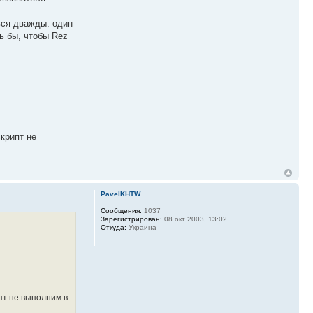
ься дважды: один
ь бы, чтобы Rez
крипт не
PavelKHTW
Сообщения:
1037
Зарегистрирован:
08 окт 2003, 13:02
Откуда:
Украина
пт не выполним в