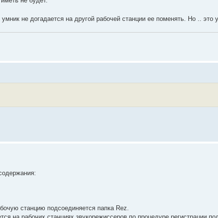
 иметь не будет.
 умник не догадается на другой рабочей станции ее поменять. Но .. это
содержания:
абочую станцию подсоединяется папка Rez.
тся на рабочих станциях звукорежиссеров по процедуре регистрации по