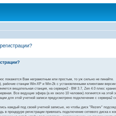
 регистрации?
истрации?
рос покажется Вам неграмотным или простым, то уж сильно не пинайте.
, рабочие станции Win-XP и Win-2k с установленными клиентами версии
иняется вещательная станция, на сервере2 - BM 3.7, Zen 4.0 плюс хран
рвная. Все ведущие эфира (а их около 10 человек) логинятся на этой 
рации для этой учетной записи предусмотрено подключение с сервера2 с
ись каждый под своей учетной записью, но чтобы диск "Rezerv" подсое
дь в процедуре регистрации привязать подключение сетевого диска к ко