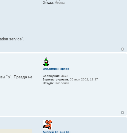
Откуда:
Москва
tion service".
Владимир Горяев
Сообщения:
3473
вы "р". Правда не
Зарегистрирован:
05 июн 2002, 13:37
Откуда:
Смоленск
Андрей Тр. aka RH