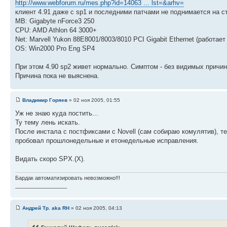
http://www.webforum.ru/mes.php?id=14063 ... lst=&arhv=
клиент 4.91 даже с sp1 и последними патчами не поднимается на 
MB: Gigabyte nForce3 250
CPU: AMD Athlon 64 3000+
Net: Marvell Yukon 88E8001/8003/8010 PCI Gigabit Ethernet (работает
OS: Win2000 Pro Eng SP4
При этом 4.90 sp2 живет нормально. Симптом - без видимых причин не
Причина пока не выяснена.
Владимир Горяев
» 02 ноя 2005, 01:55
Уж не знаю куда постить...
Ту тему лень искать.
После инстала с постфиксами с Novell (сам собираю комулятив), те
пробовал прошлонедельные и етонедельные исправления.
Видать скоро SPX.(X).
Бардак автоматизировать невозможно!!!
_________________
Андрей Тр. aka RH
» 02 ноя 2005, 04:13