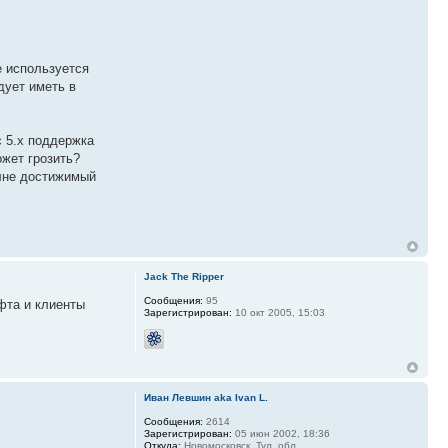
е используется
дует иметь в
с 5.x поддержка
жет грозить?
олне достижимый
Jack The Ripper
Сообщения:
95
фта и клиенты
Зарегистрирован:
10 окт 2005, 15:03
Иван Левшин aka Ivan L.
Сообщения:
2614
Зарегистрирован:
05 июн 2002, 18:36
Откуда:
Новомосковск, Тул. обл.