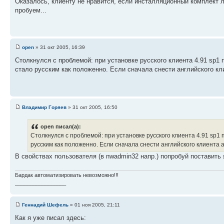
Оказалось, клиенту не нравится, если инсталляционный комплект л
пробуем...
open
» 31 окт 2005, 16:39
Столкнулся с проблемой: при установке русского клиента 4.91 sp1 
стало русским как положенно. Если сначала снести английского кли
Владимир Горяев
» 31 окт 2005, 16:50
open писал(а):
Столкнулся с проблемой: при установке русского клиента 4.91 sp1 
русским как положенно. Если сначала снести английского клиента а
В свойствах пользователя (в nwadmin32 напр.) попробуй поставить я
Бардак автоматизировать невозможно!!!
_________________
Геннадий Шефель
» 01 ноя 2005, 21:11
Как я уже писал здесь: