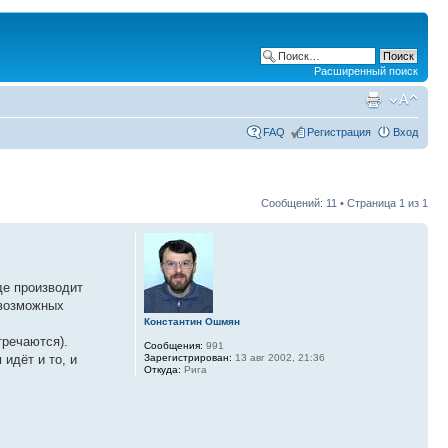
Расширенный поиск
FAQ
Регистрация
Вход
Сообщений: 11 • Страница
1
из
1
де производит
 возможных
Константин Ошмян
тречаются).
Сообщения:
991
Зарегистрирован:
13 авг 2002, 21:36
 идёт и то, и
Откуда:
Рига