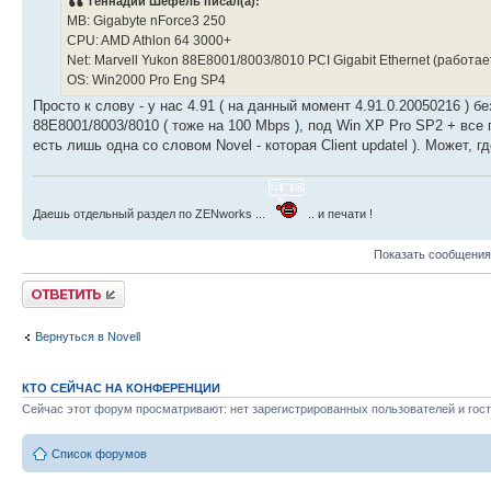
Геннадий Шефель писал(а):
MB: Gigabyte nForce3 250
CPU: AMD Athlon 64 3000+
Net: Marvell Yukon 88E8001/8003/8010 PCI Gigabit Ethernet (работа
OS: Win2000 Pro Eng SP4
Просто к слову - у нас 4.91 ( на данный момент 4.91.0.20050216 ) 
88E8001/8003/8010 ( тоже на 100 Mbps ), под Win XP Pro SP2 + все
есть лишь одна со словом Novel - которая Сlient updatel ). Может, гд
Даешь отдельный раздел по ZENworks ...
.. и печати !
Показать сообщения
Ответить
Вернуться в Novell
КТО СЕЙЧАС НА КОНФЕРЕНЦИИ
Сейчас этот форум просматривают: нет зарегистрированных пользователей и гост
Список форумов