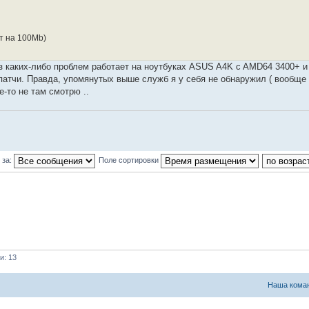
ет на 100Mb)
без каких-либо проблем работает на ноутбуках ASUS A4K c AMD64 3400+ и
 патчи. Правда, упомянутых выше служб я у себя не обнаружил ( вообще 
е-то не там смотрю ..
 за:
Поле сортировки
и: 13
Наша кома