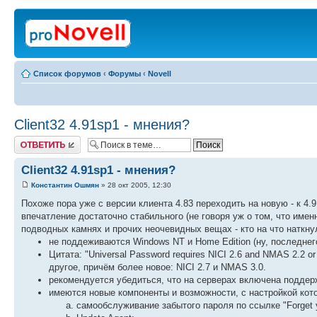
Список форумов
‹
Форумы
‹
Novell
Client32 4.91sp1 - мнения?
Ответить
Client32 4.91sp1 - мнения?
Константин Ошмян
» 28 окт 2005, 12:30
Похоже пора уже с версии клиента 4.83 переходить на новую - к 4
впечатление достаточно стабильного (не говоря уж о том, что име
подводных камнях и прочих неочевидных вещах - кто на что наткн
не поддеживаются Windows NT и Home Edition (ну, последнего
Цитата: "Universal Password requires NICI 2.6 and NMAS 2.2 or 
другое, причём более новое: NICI 2.7 и NMAS 3.0.
рекомендуется убедиться, что на серверах включена подде
имеются новые компоненты и возможности, с настройкой кото
самообслуживание забытого пароля по ссылке "Forget y