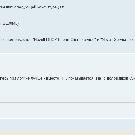
станциях следующей конфигурации:
 на 100Mb)
 поднимаются "Novell DHCP Inform Client service" и "Novell Service Loca
перь при логине лучше - вместо "П", показывается "Па" с половинкой бук