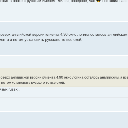
ежит в папке с русским именем! Бился, наверное, час
Поставил на с
поверх английской версии клиента 4.90 окно логина осталось английским
ента а потом установить русского то все окей.
поверх английской версии клиента 4.90 окно логина осталось английским, а вс
 потом установить русского то все окей.
зык russki.