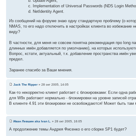
Update Agent;
Implementation of Universal Passwords (NDS Login Metho
NetIdentity Agent.
Из сообщений на форуме знаю одну стандартную проблему (о которо
NMAS, то его надо отключить в настройках клиента во избежание н
виду?
В частности, для меня не совсем понятна рекомендация про long na
длинных имён добавляется по умолчанию), на которых использую
Вопрос, кстати, актуальный, т.к. добавление пространства имён ув
предел.
Заранее спасибо за Ваши мнения.
Jack The Ripper
» 28 окт 2005, 14:05
Как-то некорректно клиент работает с блокировками: Если одна ра
для W9x работают нормально - блокиировки на уровне записей от
В клиенте 4.91 эти блокировки не освобождаются! Может быть там 
Иван Левшин aka Ivan L.
» 28 окт 2005, 16:05
А продолжение темы Андрея Фисенко о его сборке SP1 будет?