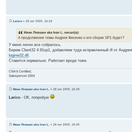
Larico
» 28 окт 2005, 16:19
Иван Левшин aka Ivan L. писал(а):
А продолжение темы Андрея Фисенко о его сборке SP1 будет?
У меня лично все собралось.
Берем Client32 4.91sp1, добавляем туда исправленный rll от Андр
loginw32.dll
.
Ставится нормально. Работает вроде тоже.
CNA 6 Certified;
Salesperson 2004
Иван Левшин aka Ivan L.
» 28 окт 2005, 16:29
Larico
- ОК, попробую
Иван Левшин aka Ivan L.
» 29 окт 2005, 16:35