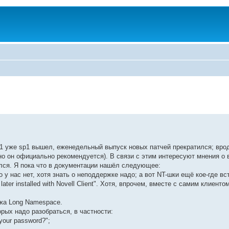
.91 уже sp1 вышел, еженедельный выпуск новых патчей прекратился; вро
нно он официально рекомендуется). В связи с этим интересуют мнения о
улся. Я пока что в документации нашёл следующее:
 у нас нет, хотя знать о неподдержке надо; а вот NT-шки ещё кое-где вс
later installed with Novell Client". Хотя, впрочем, вместе с самим клиентом
ржа Long Namespace.
рых надо разобраться, в частности:
our password?";