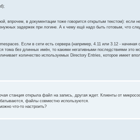
d);
й, впрочем, в документации тоже говорится открытым текстом): если н
енужных задержек при логине. А к чему ещё надо быть готовым, что сле
mespaces. Если в сети есть сервера (например, 4.11 или 3.12 - начиная 
тся тома
без
длинных имён, то какими негативными последствиями это мо
еличивает количество используемых Directory Entries, которое имеет вп
бочая станция открыла файл на запись, другая ждет. Клиенты от микросо
рабатываются, файлы совместно используются.
можно что-то настроить?