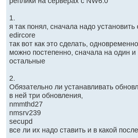
реплики на серверах с NW6.0
1.
я так понял, сначала надо установить
edircore
так вот как это сделать, одновременн
можно постепенно, сначала на один и 
остальные
2.
Обязательно ли устанавливать обновле
в ней три обновления,
nmmthd27
nmsrv239
secupd
все ли их надо ставить и в какой пос