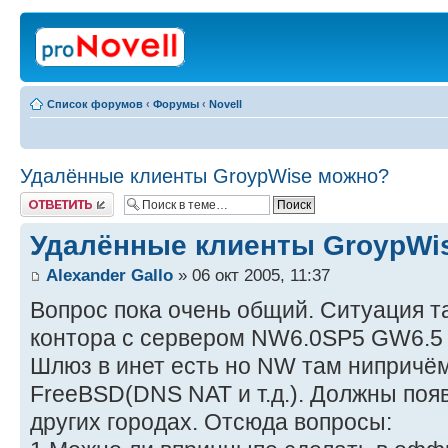
Список форумов
‹
Форумы
‹
Novell
Удалённые клиенты GroypWise можно?
Ответить
Удалённые клиенты GroypWi
Alexander Gallo
» 06 окт 2005, 11:37
Вопрос пока очень общий. Ситуация т
контора с сервером NW6.0SP5 GW6.5 в
Шлюз в инет есть но NW там нипричём
FreeBSD(DNS NAT и т.д.). Должны поя
других городах. Отсюда вопросы: