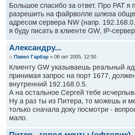
Большое спасибо за ответ. Про PAT я по
разрешить на файрволле шлюза общен
адресом сервера NW (напр. 192.168.0.
я буду писать в клиенте GW, IP-серве
Александру...
Павел Гарбар
» 06 окт 2005, 12:50
Клиенту GW указываешь реальный адр
принимая запрос на порт 1677, должен
внутренний 192.168.0.5.
А на остальное Сергей тебе исчерпы
Ну а раз ты из Питера, то можешь и м
только сначала доку посмотри - вопро
мало.
Питер - город мечты (офтопик)