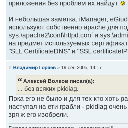
приложения без проблем их найдут.
И небольшая заметка. iManager, eGiud
используют собственно apache для п
sys:\apache2\conf\httpd.conf и sys:\adm
на предмет используемых сертификато
"SLL CertificateDNS" и "SSL certificate
Владимир Горяев
» 19 сен 2005, 14:17
Алексей Волков писал(а):
... без всяких pkidiag.
Пока его не было и для тех кто хоть 
наступал на ети грабли - pkidiag очен
зря ж его изобрели.