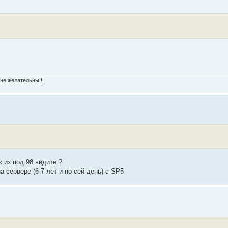
 не желательны !
 из под 98 видите ?
 сервере (6-7 лет и по сей день) с SP5