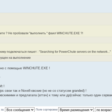
дите ? Не пробовали "выполнить " фаил WINCHUTE.EXE ?!
ку подключаться пишет : "Searching for PowerChute servers on the network..."
пущен на выполнение
щено с помощью WINCHUTE.EXE !
>
t !
свои так и Novell-овские (но не со статусом granded) !
овскимими и предлагала (аттач) к тому или др(сейчас только один сервак
 за:
Поле сортировки