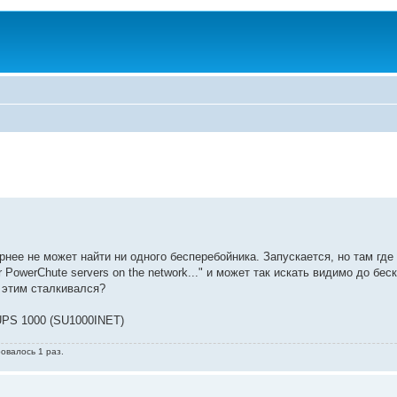
нее не может найти ни одного бесперебойника. Запускается, но там где
PowerChute servers on the network..." и может так искать видимо до бес
с этим сталкивался?
UPS 1000 (SU1000INET)
ровалось 1 раз.