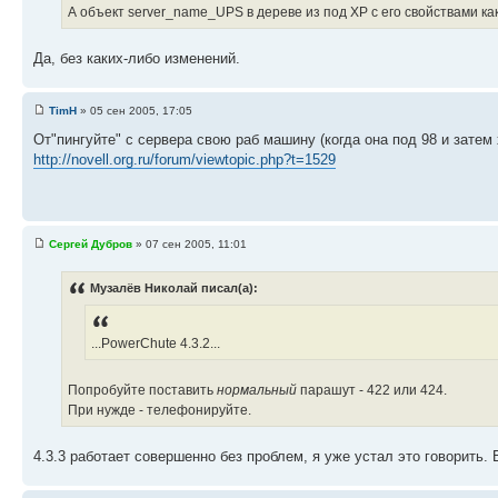
А объект server_name_UPS в дереве из под ХР с его свойствами как
Да, без каких-либо изменений.
TimH
» 05 сен 2005, 17:05
От"пингуйте" с сервера свою раб машину (когда она под 98 и затем 
http://novell.org.ru/forum/viewtopic.php?t=1529
Сергей Дубров
» 07 сен 2005, 11:01
Музалёв Николай писал(а):
...PowerChute 4.3.2...
Попробуйте поставить
нормальный
парашут - 422 или 424.
При нужде - телефонируйте.
4.3.3 работает совершенно без проблем, я уже устал это говорить. 