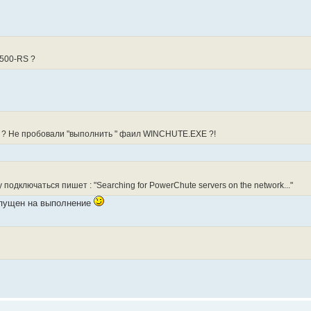
K500-RS ?
е ? Не пробовали "выполнить " фаил WINCHUTE.EXE ?!
одключаться пишет : "Searching for PowerChute servers on the network..."
пущен на выполнение