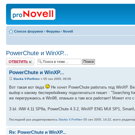
Список форумов
‹
Форумы
‹
Novell
PowerChute и WinXP...
Ответить
PowerChute и WinXP...
Slavka V.Porfiriev
» 05 сен 2005, 09:06
Вот такая вот беда
Не хочет PowerChute работать под WinXP. Вер
выбор к какому бесперебойнику подключаться пишет : "Searching for 
же перегружаюсь в Win98, опаньки а там все работает! Может кто 
З.Ы. iNW 4.11 SP8a, PowerChute 4.3.2, WinXP ENG MUI SP1, Smart
Последний раз редактировалось
Slavka V.Porfiriev
05 сен 2005, 14:22, всего редакти
Re: PowerChute и WinXP...