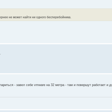
ернее не может найти ни одного бесперебойника.
?
 париться - завел себе vmware на 32 метра - там и повершут работает и 