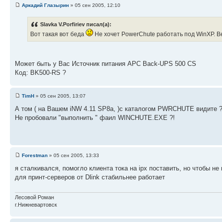
Аркадий Глазырин
» 05 сен 2005, 12:10
Slavka V.Porfiriev писал(а):
Вот такая вот беда
Не хочет PowerChute работать под WinXP. В
Может быть у Вас Источник питания APC Back-UPS 500 CS
Код: BK500-RS ?
TimH
» 05 сен 2005, 13:07
А том ( на Вашем iNW 4.11 SP8a, )с каталогом PWRCHUTE видите 
Не пробовали "выполнить " фаил WINCHUTE.EXE ?!
Forestman
» 05 сен 2005, 13:33
я сталкивался, помогло клиента тока на ipx поставить, но чтобы не
для принт-серверов от Dlink стабильнее работает
Лесовой Роман
г.Нижневартовск