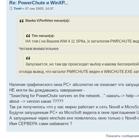
Re: PowerChute и WinXP...
TimH
» 07 сен 2005, 14:37
Slavka V.Porfiriev писал(а):
Tim писал(а):
HА том ( на Вашем iNW 4.11 SP8a, )с каталогом PWRCHUTE ви
Читаем внимательнее
Запускается, но там где происходит выбор к какому бесперебойни
отсюда вывод, что каталог PWRCHUTE виден и WINCHUTE.EXE за
Наличие графического окна PC+ абсолютно не означает что запу
НЕ могли бы дождавшись завершения -
"Searching for PowerChute servers on the network..." нажать--> help---
about --> version какая ?????
Так уж получилось что у нас мирно работает и сеть Nоvell и MicroSof
Будучи запущенным PC+ из MicroSoft видела в окне приглашения Ups 
А запущенные через winchute.exe появлялось окно только с Novell-
Имя СЕРВЕРА сами набиваете ?
Показать сообщения