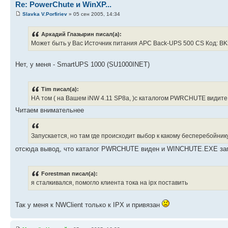
Re: PowerChute и WinXP...
Slavka V.Porfiriev
» 05 сен 2005, 14:34
Аркадий Глазырин писал(а):
Может быть у Вас Источник питания APC Back-UPS 500 CS Код: B
Нет, у меня - SmartUPS 1000 (SU1000INET)
Tim писал(а):
HА том ( на Вашем iNW 4.11 SP8a, )с каталогом PWRCHUTE видит
Читаем внимательнее
Запускается, но там где происходит выбор к какому бесперебойнику п
отсюда вывод, что каталог PWRCHUTE виден и WINCHUTE.EXE за
Forestman писал(а):
я сталкивался, помогло клиента тока на ipx поставить
Так у меня к NWClient только к IPX и привязан