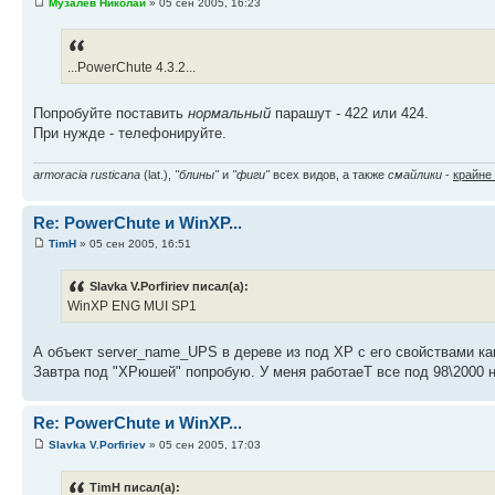
Музалёв Николай
» 05 сен 2005, 16:23
...PowerChute 4.3.2...
Попробуйте поставить
нормальный
парашут - 422 или 424.
При нужде - телефонируйте.
armoracia rusticana
(lat.),
"блины"
и
"фиги"
всех видов, а также
смайлики
-
крайне
Re: PowerChute и WinXP...
TimH
» 05 сен 2005, 16:51
Slavka V.Porfiriev писал(а):
WinXP ENG MUI SP1
А объект server_name_UPS в дереве из под ХР с его свойствами как
Завтра под "ХРюшей" попробую. У меня работаеТ все под 98\2000 на
Re: PowerChute и WinXP...
Slavka V.Porfiriev
» 05 сен 2005, 17:03
TimH писал(а):