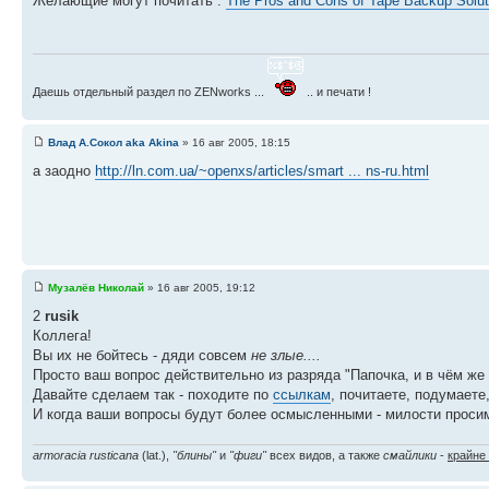
Желающие могут почитать :
The Pros and Cons of Tape Backup Solut
Даешь отдельный раздел по ZENworks ...
.. и печати !
Влад А.Сокол aka Akina
» 16 авг 2005, 18:15
а заодно
http://ln.com.ua/~openxs/articles/smart ... ns-ru.html
Музалёв Николай
» 16 авг 2005, 19:12
2
rusik
Коллега!
Вы их не бойтесь - дяди совсем
не злые....
Просто ваш вопрос действительно из разряда "Папочка, и в чём же
Давайте сделаем так - походите по
ссылкам
, почитаете, подумаете,
И когда ваши вопросы будут более осмысленными - милости просим
armoracia rusticana
(lat.),
"блины"
и
"фиги"
всех видов, а также
смайлики
-
крайне