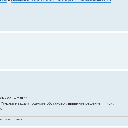
ions
и
Goodbye to Tape - Backup Strategies in the New Millennium
.
 смысл бытия??".
 "уясните задачу, оцените обстановку, приимите решение... " (с) .
...
 не желательны !