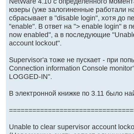
NetWare 4.10 с определенного момент
юзеры (уже залогиненные работали на
сбрасывает в "disable login", хотя до 
"enable". В ответ на "> enable login" в 
now enabled", а в последующие "Unable 
account lockout".
Supervisor'а тоже не пускает - при по
Connection information Console monitor
LOGGED-IN".
В электронной книжке по 3.11 было н
================================
Unable to clear supervisor account locko