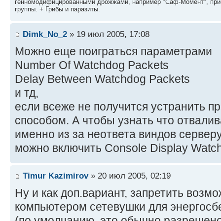
генномодифицированными дрожжами, например "Саф-Момент", приё
группы. + Грибы и паразиты.
Dimk_No_2
» 19 июл 2005, 17:08
Можно еще поиграться параметрами
Number Of Watchdog Packets
Delay Between Watchdog Packets
и тд,
если всеже не получится устранить 
способом. А чтобы узнать что отвалив
именно из за неответа виндов сервер
можно включить Console Display Watch
Timur Kazimirov
» 20 июл 2005, 02:19
Ну и как доп.вариант, запретить возм
компьютером сетевушки для энергосб
(по умолчанию, это обычно разрешен