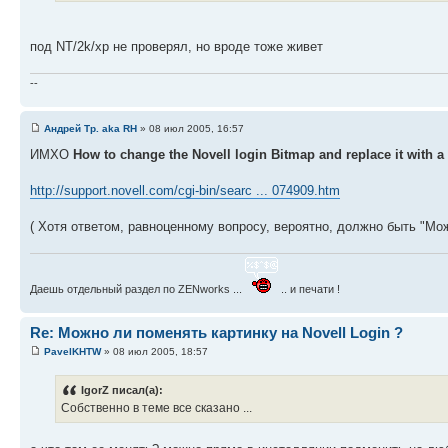
под NT/2k/xp не проверял, но вроде тоже живет
--
Андрей Тр. aka RH
» 08 июл 2005, 16:57
ИМХО
How to change the Novell login Bitmap and replace it with 
http://support.novell.com/cgi-bin/searc ... 074909.htm
( Хотя ответом, равноценному вопросу, вероятно, должно быть "Мож
Даешь отдельный раздел по ZENworks ...
.. и печати !
Re: Можно ли поменять картинку на Novell Login ?
PavelKHTW
» 08 июл 2005, 18:57
IgorZ писал(а):
Собственно в теме все сказано ...