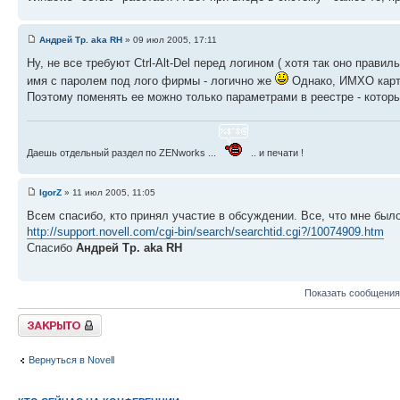
Андрей Тр. aka RH
» 09 июл 2005, 17:11
Ну, не все требуют Ctrl-Alt-Del перед логином ( хотя так оно прави
имя с паролем под лого фирмы - логично же
Однако, ИМХО картин
Поэтому поменять ее можно только параметрами в реестре - которы
Даешь отдельный раздел по ZENworks ...
.. и печати !
IgorZ
» 11 июл 2005, 11:05
Всем спасибо, кто принял участие в обсуждении. Все, что мне был
http://support.novell.com/cgi-bin/search/searchtid.cgi?/10074909.htm
Спасибо
Андрей Тр. aka RH
Показать сообщения
Закрыто
Вернуться в Novell