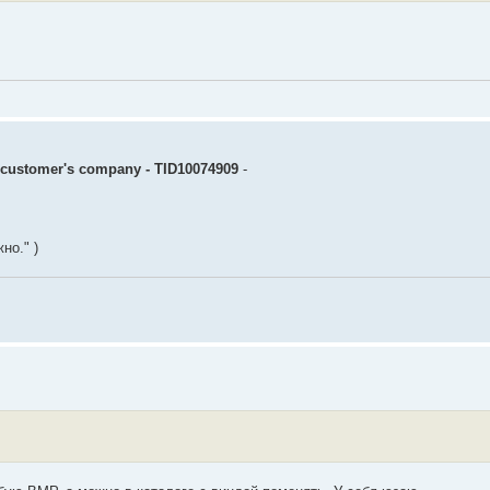
a customer's company - TID10074909
-
но." )