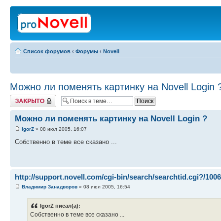
Список форумов
‹
Форумы
‹
Novell
Можно ли поменять картинку на Novell Login 
Закрыто
Можно ли поменять картинку на Novell Login ?
IgorZ
» 08 июл 2005, 16:07
Собственно в теме все сказано ...
http://support.novell.com/cgi-bin/search/searchtid.cgi?/1006
Владимир Занадворов
» 08 июл 2005, 16:54
IgorZ писал(а):
Собственно в теме все сказано ...