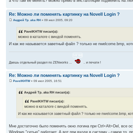
а что там ее менять? можно прямо в инсталляции подменить на лю
Re: Можно ли поменять картинку на Novell Login ?
Андрей Тр. aka RH
» 09 июл 2005, 09:20
PavelKHTW писал(а):
можно в каталоге с виндой поменять.
И как же называется заветный файл ? только не nwelcome.bmp, которы
Даешь отдельный раздел по ZENworks ...
.. и печати !
Re: Можно ли поменять картинку на Novell Login ?
PavelKHTW
» 09 июл 2005, 16:51
Андрей Тр. aka RH писал(а):
PavelKHTW писал(а):
можно в каталоге с виндой поменять.
И как же называется заветный файл ? только не nwelcome.bmp, которы
Мне достаточно было поменять окно логина при Ctrl+Alt+Del, все о
Windows "сетью" работает. А вот при входе в систему - самое то, 