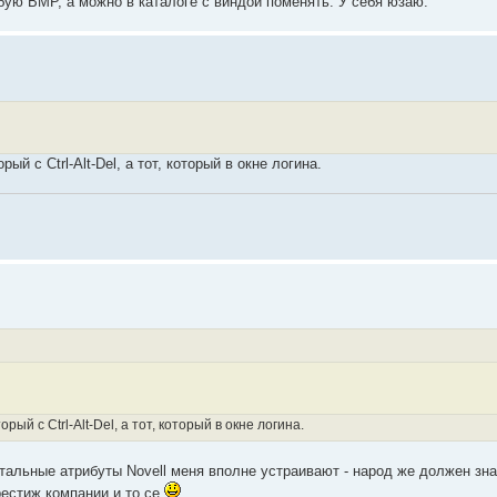
бую BMP, а можно в каталоге с виндой поменять. У себя юзаю.
й с Ctrl-Alt-Del, а тот, который в окне логина.
й с Ctrl-Alt-Del, а тот, который в окне логина.
стальные атрибуты Novell меня вполне устраивают - народ же должен зна
престиж компании и то се