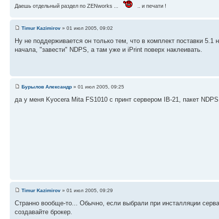
Даешь отдельный раздел по ZENworks ...
.. и печати !
Timur Kazimirov
» 01 июл 2005, 09:02
Ну не поддерживается он только тем, что в комплект поставки 5.1 н
начала, "завести" NDPS, а там уже и iPrint поверх наклеивать.
Бурылов Александр
» 01 июл 2005, 09:25
да у меня Kyocera Mita FS1010 с принт сервером IB-21, пакет NDPS 
Timur Kazimirov
» 01 июл 2005, 09:29
Странно вообще-то... Обычно, если выбрали при инсталляции серва
создавайте брокер.