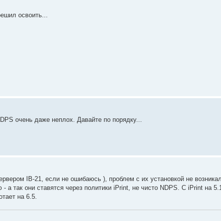
ешил освоить...
NDPS очень даже неплох. Давайте по порядку...
ервером IB-21, если не ошибаюсь ), проблем с их установкой не возника
 а так они ставятся через политики iPrint, не чисто NDPS. С iPrint на 5.
отает на 6.5.