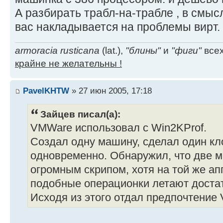
А разбирать трабл-на-трабле , в смыс
вас накладывается на проблемы вирт.
armoracia rusticana
(lat.),
"блины"
и
"фиги"
всех
крайне не желательны !
PavelKHTW
» 27 июн 2005, 17:18
Зайцев писал(а):
VMWare использовал с Win2KProf.
Создал одну машину, сделал один кл
одновременно. Обнаружил, что две 
огромным скрипом, хотя на той же а
подобные операционки летают доста
Исходя из этого отдал предпочтение V