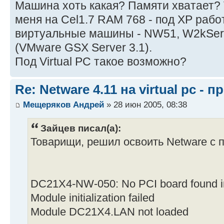
Машина хоть какая? Памяти хватает?
меня на Cel1.7 RAM 768 - под XP раб
виртуальные машины - NW51, W2kServ
(VMware GSX Server 3.1).
Под Virtual PC такое возможно?
Re: Netware 4.11 на virtual pc - 
Мещеряков Андрей
» 28 июн 2005, 08:38
Зайцев писал(а):
Товарищи, решил освоить Netware с п
DC21X4-NW-050: No PCI board found i
Module initialization failed
Module DC21X4.LAN not loaded