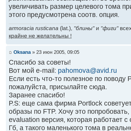
увеличивать размер целевого тома пр
этого предусмотрена соотв. опция.
armoracia rusticana
(lat.),
"блины"
и
"фиги"
всех
крайне не желательны !
Oksana
» 23 июн 2005, 09:05
Спасибо за советы!
Вот мой e-mail:
pahomova@avid.ru
Если есть что-то полезное по поводу Po
пожалуйста, присылайте сюда.
Заранее спасибо!
P.S: еще сама фирма Portlock советуе
образы по FTP. Хочу это попробовать, 
evaluation версия, которая работает с
Гб, а такого маленького тома в реально