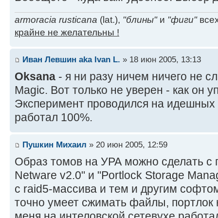
armoracia rusticana
(lat.),
"блины"
и
"фиги"
всех
крайне не желательны !
Иван Левшин aka Ivan L.
» 18 июн 2005, 13:13
Oksana
- я ни разу ничем ничего не с
Magic. Вот только не уверен - как он у
Эксперимент проводился на идешных 
работал 100%.
Пушкин Михаил
» 20 июн 2005, 12:59
Образ томов на УРА можно сделать с 
Netware v2.0" и "Portlock Storage Man
с raid5-массива и тем и другим софтом
точно умеет сжимать файлы, портлок н
меня на интеловской сетевухе работа