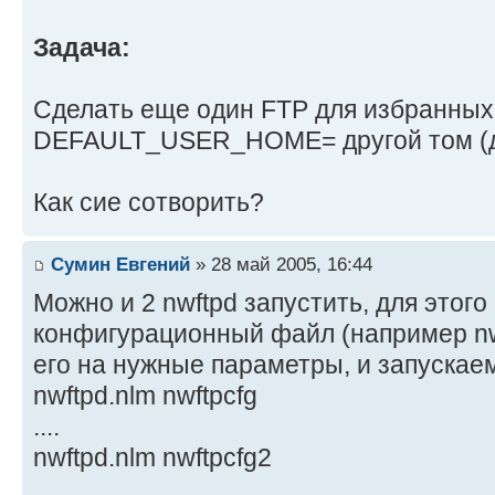
Задача:
Сделать еще один FTP для избранных,
DEFAULT_USER_HOME= другой том (д
Как сие сотворить?
Сумин Евгений
» 28 май 2005, 16:44
Можно и 2 nwftpd запустить, для этог
конфигурационный файл (например nw
его на нужные параметры, и запускае
nwftpd.nlm nwftpcfg
....
nwftpd.nlm nwftpcfg2