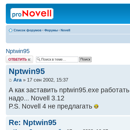
Список форумов
‹
Форумы
‹
Novell
Nptwin95
Ответить
Nptwin95
Ara
» 17 сен 2002, 15:37
А как заставить nptwin95.exe работат
надо... Novell 3.12
P.S. Novell 4 не предлагать
Re: Nptwin95