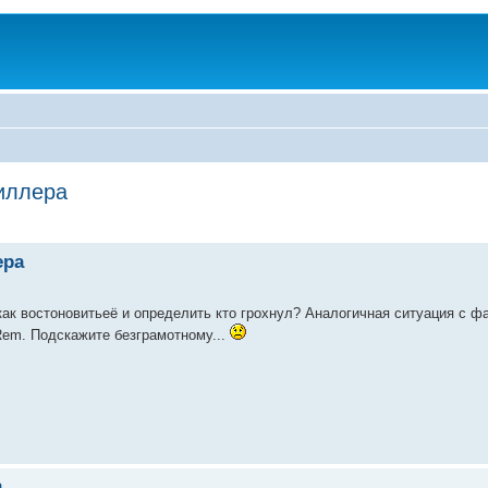
киллера
ера
как востоновитьеё и определить кто грохнул? Аналогичная ситуация с ф
em. Подскажите безграмотному...
а