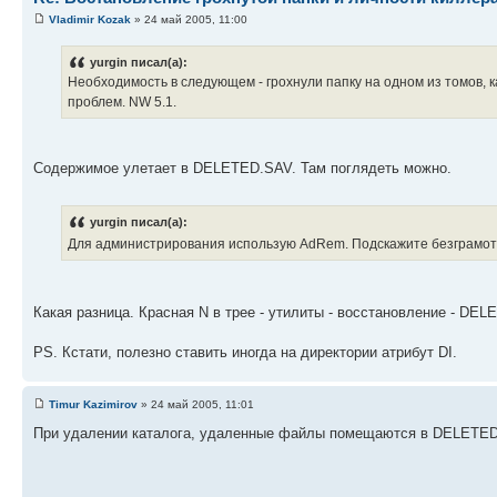
Vladimir Kozak
» 24 май 2005, 11:00
yurgin писал(а):
Необходимость в следующем - грохнули папку на одном из томов, 
проблем. NW 5.1.
Содержимое улетает в DELETED.SAV. Там поглядеть можно.
yurgin писал(а):
Для администрирования использую AdRem. Подскажите безграмот
Какая разница. Красная N в трее - утилиты - восстановление - DELE
PS. Кстати, полезно ставить иногда на директории атрибут DI.
Timur Kazimirov
» 24 май 2005, 11:01
При удалении каталога, удаленные файлы помещаются в DELETED.