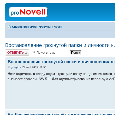
Список форумов
‹
Форумы
‹
Novell
Востановление грохнутой папки и личности 
Ответить
Востановление грохнутой папки и личности килл
yurgin
» 24 май 2005, 10:55
Необходимость в следующем - грохнули папку на одном из томов, 
вызывает проблем. NW 5.1. Для администрирования использую AdR
Re: Востановление грохнутой папки и личности киллер