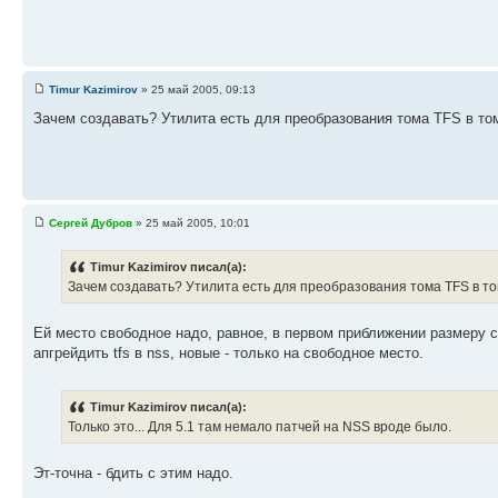
Timur Kazimirov
» 25 май 2005, 09:13
Зачем создавать? Утилита есть для преобразования тома TFS в том
Сергей Дубров
» 25 май 2005, 10:01
Timur Kazimirov писал(а):
Зачем создавать? Утилита есть для преобразования тома TFS в т
Ей место свободное надо, равное, в первом приближении размеру 
апгрейдить tfs в nss, новые - только на свободное место.
Timur Kazimirov писал(а):
Только это... Для 5.1 там немало патчей на NSS вроде было.
Эт-точна - бдить с этим надо.