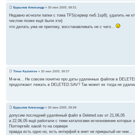
Бурылов Александр
» 30 июн 2005, 08:51
Недавно исчезли папки с тома TFS(сервер nw5.1sp8), удалить не кто
числом позже ещё были эти)
что делать ума не приложу, восстанавливать не с чего...
Timur Kazimirov
» 30 июн 2005, 08:57
М-м-м... Не совсем понятно про даты удаленных файлов в DELETED
продолжают лежать в DELETED.SAV? Так может их тогда не удалил
Бурылов Александр
» 30 июн 2005, 09:06
допусим последний удалённый файл в Deleted.sav от 21,06,05
а 22,06,05 ещё работали с теми каталогами исчезновение которых за
Полтергейс какой то на сервере
правда есть одно но, есть интерфей в инет не прикрытый ни чем...