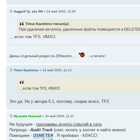
Андрей Тр. aka RH
» 24 май 2005, 11:09
Timur Kazimirov писал(а):
При удалении каталога, удаленные файлы помещаются в DELETE
.., если том TFS, ИМХО.
Даешь отдельный раздел по ZENworks ...
.. и печати !
Timur Kazimirov
» 24 май 2005, 11:13
.., если том TFS, ИМХО.
Это да. Но у автора 5.1, поэтому, скорее всего, TFS
Музалёв Николай
» 24 май 2005, 11:21
На будущее -
программы аудита событий в сети
.
Попроще -
Audit Track
(снят, искать у коллег и найти можно)
Помощнее -
DSMETER
. Я пробовал - КЛАСС!