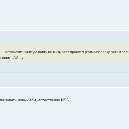
и... Востановить убитую папку не вызывает проблем (сальваж папку, затем са
 понять Whay!..
анизовать новый том, естественно NSS.