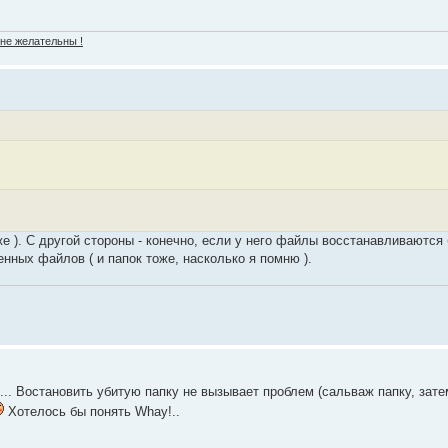
 не желательны !
же ). С другой стороны - конечно, если у него файлы восстанавливаются 
енных файлов ( и папок тоже, насколько я помню ).
и... Востановить убитую папку не вызывает проблем (сальваж папку, зат
Хотелось бы понять Whay!..