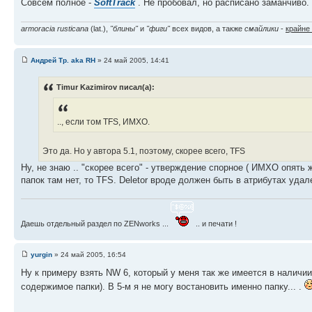
Совсем полное -
SoftTrack
. Не пробовал, но расписано заманчиво.
armoracia rusticana
(lat.),
"блины"
и
"фиги"
всех видов, а также
смайлики
-
крайне
Андрей Тр. aka RH
» 24 май 2005, 14:41
Timur Kazimirov писал(а):
.., если том TFS, ИМХО.
Это да. Но у автора 5.1, поэтому, скорее всего, TFS
Ну, не знаю .. "скорее всего" - утверждение спорное ( ИМХО опять 
папок там нет, то TFS. Deletor вроде должен быть в атрибутах удал
Даешь отдельный раздел по ZENworks ...
.. и печати !
yurgin
» 24 май 2005, 16:54
Ну к примеру взять NW 6, который у меня так же имеется в наличи
содержимое папки). В 5-м я не могу востановить именно папку... .