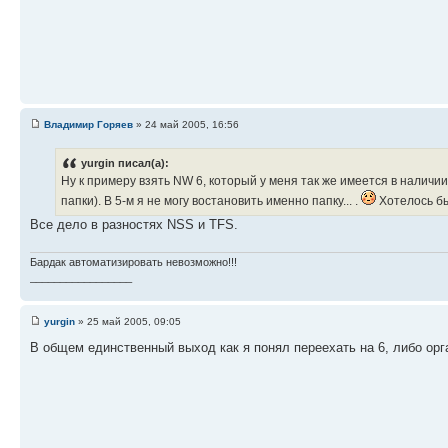
Владимир Горяев
» 24 май 2005, 16:56
yurgin писал(а):
Ну к примеру взять NW 6, который у меня так же имеется в наличи
папки). В 5-м я не могу востановить именно папку... .
Хотелось бы
Все дело в разностях NSS и TFS.
Бардак автоматизировать невозможно!!!
_________________
yurgin
» 25 май 2005, 09:05
В общем единственный выход как я понял переехать на 6, либо орг