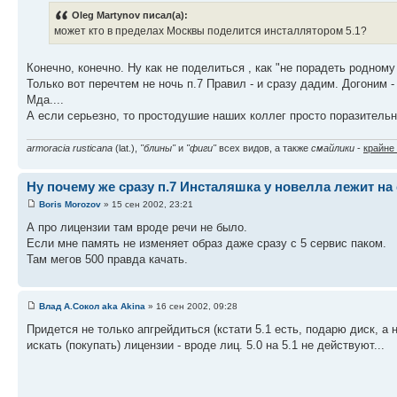
Oleg Martynov писал(а):
может кто в пределах Москвы поделится инсталлятором 5.1?
Конечно, конечно. Ну как не поделиться , как "не порадеть родному
Только вот перечтем не ночь п.7 Правил - и сразу дадим. Догоним 
Мда....
А если серьезно, то простодушие наших коллег просто поразительн
armoracia rusticana
(lat.),
"блины"
и
"фиги"
всех видов, а также
смайлики
-
крайне
Ну почему же сразу п.7 Инсталяшка у новелла лежит на 
Boris Morozov
» 15 сен 2002, 23:21
А про лицензии там вроде речи не было.
Если мне память не изменяет образ даже сразу с 5 сервис паком.
Там мегов 500 правда качать.
Влад А.Сокол aka Akina
» 16 сен 2002, 09:28
Придется не только апгрейдиться (кстати 5.1 есть, подарю диск, а не
искать (покупать) лицензии - вроде лиц. 5.0 на 5.1 не действуют...