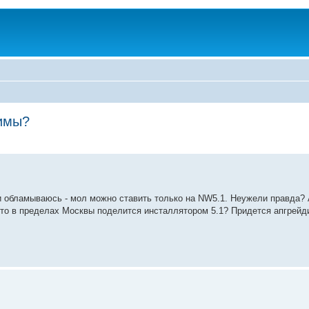
тимы?
 и обламываюсь - мол можно ставить только на NW5.1. Неужели правда? 
кто в пределах Москвы поделится инсталлятором 5.1? Придется апгрейди