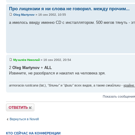
Про лицензии я ни слова не говорил. между прочим...
Oleg Martynov
» 16 сен 2002, 10:55
а имелось ввиду именно CD с инсталлятором. 500 мегов тянуть - это
Музалёв Николай
» 16 сен 2002, 20:54
2
Oleg Martynov
+
ALL
Извините, не разобрался и накатил на человека зря.
armoracia rusticana
(lat.),
"блины"
и
"фиги"
всех видов, а также
смайлики
-
крайне
Показать сообщения
Ответить
Вернуться в Novell
КТО СЕЙЧАС НА КОНФЕРЕНЦИИ