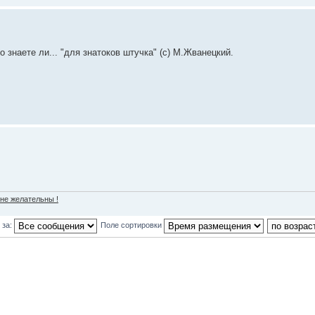
 знаете ли... "для знатоков штучка" (с) М.Жванецкий.
 не желательны !
 за:
Поле сортировки