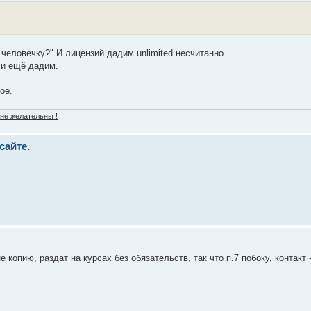
 человечку?" И лицензий дадим unlimited несчитанно.
- и ещё дадим.
ое.
 не желательны !
сайте.
 копию, раздат на курсах без обязательств, так что п.7 побоку, контакт -