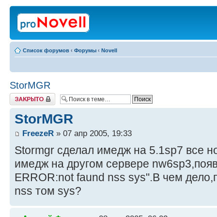
Список форумов
‹
Форумы
‹
Novell
StorMGR
Закрыто
StorMGR
FreezeR
» 07 апр 2005, 19:33
Stormgr сделал имедж на 5.1sp7 все 
имедж на другом сервере nw6sp3,поя
ERROR:not faund nss sys".В чем дело
nss том sys?