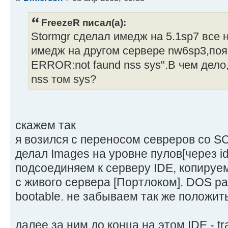
FreezeR писал(а):
Stormgr сделал имедж на 5.1sp7 все 
имедж на другом сервере nw6sp3,по
ERROR:not faund nss sys".В чем дело
nss том sys?
скажем так
я возился с переносом севреров со S
делал Images на уровне пулов[через id
подсоединяем к серверу IDE, копируем
с живого сервера [Портлоком]. DOS р
bootable. не забываем так же положи
далее за ним до конца на этом IDE - tra