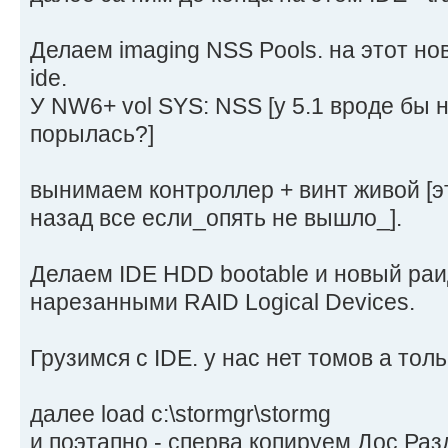
Делаем imaging NSS Pools. на этот новы
ide.
У NW6+ vol SYS: NSS [у 5.1 вроде бы н
порылась?]
вынимаем контроллер + винт живой [э
назад все если_опять не вышло_].
Делаем IDE HDD bootable и новый раи
нарезанными RAID Logical Devices.
Грузимся с IDE. у нас нет томов а толь
далее load c:\stormgr\stormg
и поэтапно - сперва копируем Дос Раз