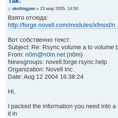
Так:
skoltogyan
» 23 мар 2005, 14:50
Взято отсюда:
http://forge.novell.com/modules/xfmod/n .
Вот собственно текст:
Subject: Re: Rsync volume a to volume 
From:
n0m@n0m.net
(n0m)
Newsgroups: novell.forge.rsync.help
Organization: Novell Inc.
Date: Aug 12 2004 16:38:24
Hi,
I packed the information you need into a
it in