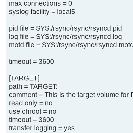
max connections = 0
syslog facility = local5
pid file = SYS:/rsync/rsync/rsyncd.pid
log file = SYS:/rsync/rsync/rsyncd.log
motd file = SYS:/rsync/rsync/rsyncd.mot
timeout = 3600
[TARGET]
path = TARGET:
comment = This is the target volume fo
read only = no
use chroot = no
timeout = 3600
transfer logging = yes