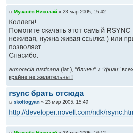
Музалёв Николай
» 23 мар 2005, 15:42
Коллеги!
Помогите скачать этот самый RSYNC 
неживая, нужна живая ссылка ) или п
позволяет.
Спасибо.
armoracia rusticana
(lat.),
"блины"
и
"фиги"
всех
крайне не желательны !
rsync брать отсюда
skoltogyan
» 23 мар 2005, 15:49
http://developer.novell.com/ndk/rsync.ht
Музалёв Николай
» 23 мар 2005, 16:12