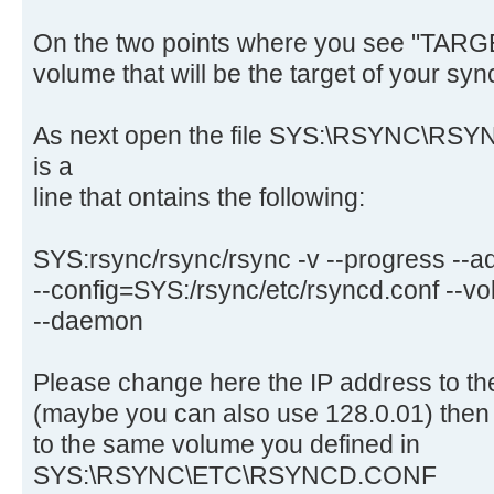
On the two points where you see "TARGE
volume that will be the target of your syn
As next open the file SYS:\RSYNC\R
is a
line that ontains the following:
SYS:rsync/rsync/rsync -v --progress --
--config=SYS:/rsync/etc/rsyncd.conf --
--daemon
Please change here the IP address to th
(maybe you can also use 128.0.01) the
to the same volume you defined in
SYS:\RSYNC\ETC\RSYNCD.CONF