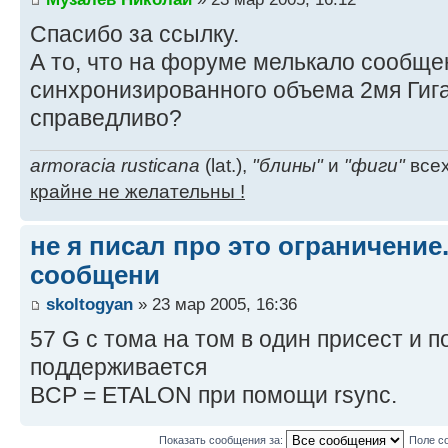
Спасибо за ссылку.
А то, что на форуме мелькало сообще
синхронизированного объема 2мя Гига
справедливо?
armoracia rusticana
(lat.),
"блины"
и
"фиги"
всех
крайне не желательны !
не я писал про это ограничение.
сообщени
skoltogyan
» 23 мар 2005, 16:36
57 G с тома на том в один присест и п
поддерживается
BCP = ETALON при помощи rsync.
Показать сообщения за:
Поле с