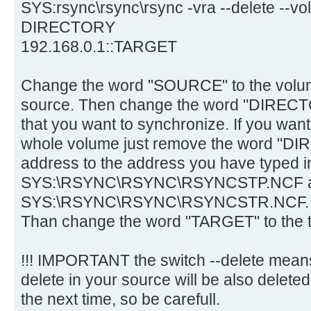
SYS:rsync\rsync\rsync -vra --delete -
DIRECTORY
192.168.0.1::TARGET
Change the word "SOURCE" to the volum
source. Then change the word "DIRECTO
that you want to synchronize. If you wan
whole volume just remove the word "D
address to the address you have typed in
SYS:\RSYNC\RSYNC\RSYNCSTP.NCF 
SYS:\RSYNC\RSYNC\RSYNCSTR.NCF.
Than change the word "TARGET" to the 
!!! IMPORTANT the switch --delete means,
delete in your source will be also delet
the next time, so be carefull.