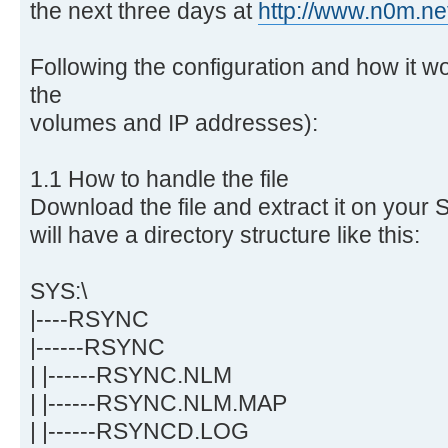
the next three days at
http://www.n0m.n
Following the configuration and how it w
the
volumes and IP addresses):
1.1 How to handle the file
Download the file and extract it on you
will have a directory structure like this:
SYS:\
|----RSYNC
|------RSYNC
| |------RSYNC.NLM
| |------RSYNC.NLM.MAP
| |------RSYNCD.LOG