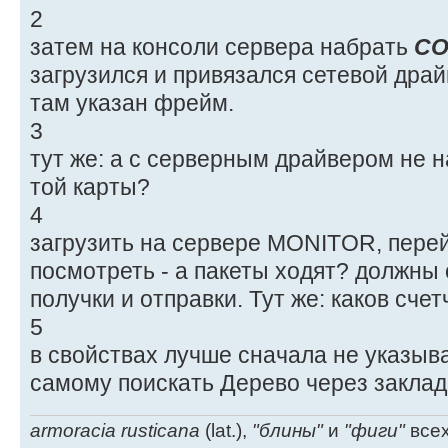
2
затем на консоли сервера набрать
CO
загрузился и привязался сетевой драй
там указан фрейм.
3
тут же: а с серверным драйвером не 
той карты?
4
загрузить на сервере MONITOR, перей
посмотреть - а пакеты ходят? должны
получки и отправки. Тут же: каков сче
5
в свойствах лучше сначала не указыва
самому поискать Дерево через закла
armoracia rusticana
(lat.),
"блины"
и
"фиги"
всех