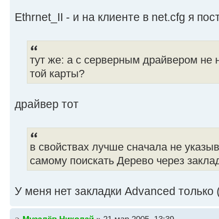
Ethrnet_II - и на клиенте в net.cfg я по
тут же: а с серверным драйвером не
той карты?
драйвер тот
в свойствах лучше сначала не указыв
самому поискать Дерево через закла
У меня нет закладки Advanced только (
Музалёв Николай
» 21 мар 2005, 13:39