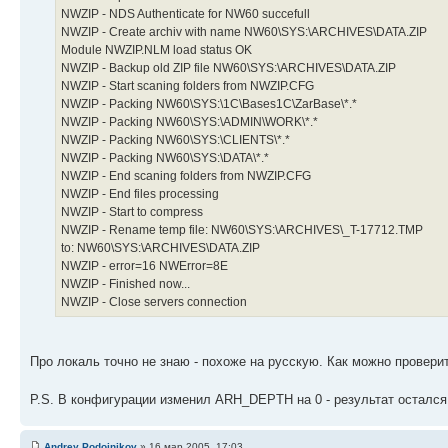
NWZIP - NDS Authenticate for NW60 succefull
NWZIP - Create archiv with name NW60\SYS:\ARCHIVES\DATA.ZIP
Module NWZIP.NLM load status OK
NWZIP - Backup old ZIP file NW60\SYS:\ARCHIVES\DATA.ZIP
NWZIP - Start scaning folders from NWZIP.CFG
NWZIP - Packing NW60\SYS:\1C\Bases1C\ZarBase\*.*
NWZIP - Packing NW60\SYS:\ADMIN\WORK\*.*
NWZIP - Packing NW60\SYS:\CLIENTS\*.*
NWZIP - Packing NW60\SYS:\DATA\*.*
NWZIP - End scaning folders from NWZIP.CFG
NWZIP - End files processing
NWZIP - Start to compress
NWZIP - Rename temp file: NW60\SYS:\ARCHIVES\_T-17712.TMP
to: NW60\SYS:\ARCHIVES\DATA.ZIP
NWZIP - error=16 NWError=8E
NWZIP - Finished now...
NWZIP - Close servers connection
Про локаль точно не знаю - похоже на русскую. Как можно провери
P.S. В конфигурации изменил ARH_DEPTH на 0 - результат остался
Andrey Podoinikov
» 16 мар 2005, 17:03