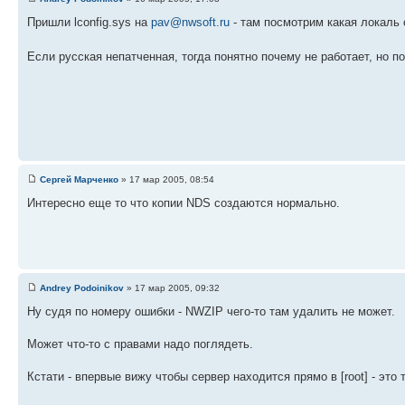
Пришли lconfig.sys на
pav@nwsoft.ru
- там посмотрим какая локаль 
Если русская непатченная, тогда понятно почему не работает, но п
Сергей Марченко
» 17 мар 2005, 08:54
Интересно еще то что копии NDS создаются нормально.
Andrey Podoinikov
» 17 мар 2005, 09:32
Ну судя по номеру ошибки - NWZIP чего-то там удалить не может.
Может что-то с правами надо поглядеть.
Кстати - впервые вижу чтобы сервер находится прямо в [root] - это 