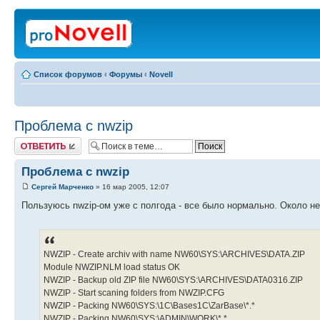
Список форумов
‹
Форумы
‹
Novell
Проблема с nwzip
Ответить
Проблема с nwzip
Сергей Марченко
» 16 мар 2005, 12:07
Пользуюсь nwzip-ом уже с полгода - все было нормально. Около не
NWZIP - Create archiv with name NW60\SYS:\ARCHIVES\DATA.ZIP
Module NWZIP.NLM load status OK
NWZIP - Backup old ZIP file NW60\SYS:\ARCHIVES\DATA0316.ZIP
NWZIP - Start scaning folders from NWZIP.CFG
NWZIP - Packing NW60\SYS:\1C\Bases1C\ZarBase\*.*
NWZIP - Packing NW60\SYS:\ADMIN\WORK\*.*