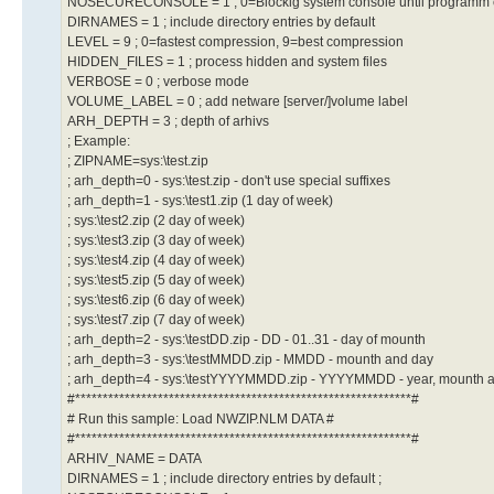
NOSECURECONSOLE = 1 ; 0=Blockig system console until programm 
DIRNAMES = 1 ; include directory entries by default
LEVEL = 9 ; 0=fastest compression, 9=best compression
HIDDEN_FILES = 1 ; process hidden and system files
VERBOSE = 0 ; verbose mode
VOLUME_LABEL = 0 ; add netware [server/]volume label
ARH_DEPTH = 3 ; depth of arhivs
; Example:
; ZIPNAME=sys:\test.zip
; arh_depth=0 - sys:\test.zip - don't use special suffixes
; arh_depth=1 - sys:\test1.zip (1 day of week)
; sys:\test2.zip (2 day of week)
; sys:\test3.zip (3 day of week)
; sys:\test4.zip (4 day of week)
; sys:\test5.zip (5 day of week)
; sys:\test6.zip (6 day of week)
; sys:\test7.zip (7 day of week)
; arh_depth=2 - sys:\testDD.zip - DD - 01..31 - day of mounth
; arh_depth=3 - sys:\testMMDD.zip - MMDD - mounth and day
; arh_depth=4 - sys:\testYYYYMMDD.zip - YYYYMMDD - year, mounth 
#*************************************************************#
# Run this sample: Load NWZIP.NLM DATA #
#*************************************************************#
ARHIV_NAME = DATA
DIRNAMES = 1 ; include directory entries by default ;