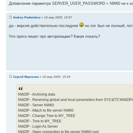
Добавление параметра SERVER_USER_PASSWORD = NW60 ни к как
Andrey Podoinikov
» 16 мар 2005, 15:07
да - версия действительно последняя
но лог был не полный, пот
Что прога пишет про авторизацию? Какая локаль?
Сергей Марченко
» 16 мар 2005, 15:29
NWZIP - Archiving data
NWZIP - Receiving global and local parameters from SYS:\ETC\NWZIP
NWZIP - Server NW60
NWZIP - Attach to file server NW60
NWZIP - Change Tree to MY_TREE
NWZIP - Tree to MY_TREE
NWZIP - Login As Server
NWZIP - Open connection to file server NW60.root