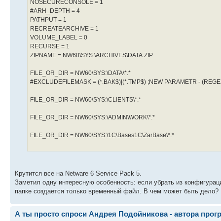
NOSECURECONSOLE = 1
#ARH_DEPTH = 4
PATHPUT = 1
RECREATEARCHIVE = 1
VOLUME_LABEL = 0
RECURSE = 1
ZIPNAME = NW60\SYS:\ARCHIVES\DATA.ZIP
FILE_OR_DIR = NW60\SYS:\DATA\*.*
#EXCLUDEFILEMASK = (*.BAK$)|(*.TMP$) ;NEW PARAMETR - (REGEX
FILE_OR_DIR = NW60\SYS:\CLIENTS\*.*
FILE_OR_DIR = NW60\SYS:\ADMIN\WORK\*.*
FILE_OR_DIR = NW60\SYS:\1C\Bases1C\ZarBase\*.*
Крутится все на Netware 6 Service Pack 5.
Заметил одну интересную особенность: если убрать из конфигурац
папке создается только временный файл. В чем может быть дело?
А ты просто спроси Андрея Подойникова - автора прог