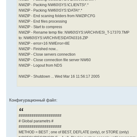
NWZIP - Packing NW60\SYS:\CLIENTS\*.*
NWZIP - Packing NW60\SYS:\DATA\*.*
NWZIP - End scaning folders from NWZIP.CFG
NWZIP - End files processing
NWZIP - Start to compress
NWZIP - Rename temp file: NW60\SYS:\ARCHIVES\_T-17370.TMP
to: NW60\SYS:\ARCHIVES\DATA0316.ZIP
NWZIP - error=16 NWError=8E
NWZIP - Finished now...
NWZIP - Close servers connection
NWZIP - Close connection file server NW60
NWZIP - Logout from NDS
NWZIP - Shutdown ... Wed Mar 16 11:56:17 2005
Конфигурационный файл:
####################
# Global parametrs #
####################
METHOD = BEST ; one of BEST, DEFLATE (only), or STORE (only)