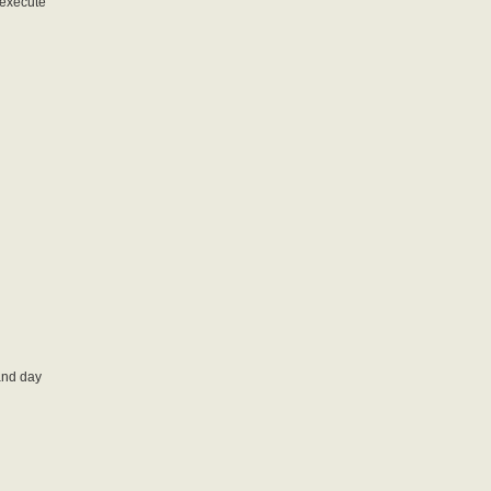
execute
and day