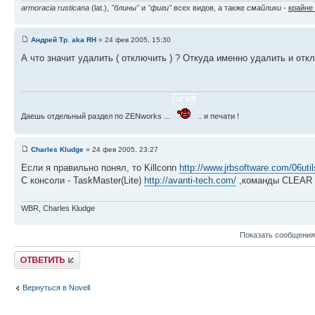
armoracia rusticana
(lat.),
"блины"
и
"фиги"
всех видов, а также
смайлики
-
крайне
Андрей Тр. aka RH
» 24 фев 2005, 15:30
А что значит удалить ( отключить ) ? Откуда именно удалить и отк
Даешь отдельный раздел по ZENworks ...
.. и печати !
Charles Kludge
» 24 фев 2005, 23:27
Если я правильно понял, то Killconn
http://www.jrbsoftware.com/06uti
С консоли - TaskMaster(Lite)
http://avanti-tech.com/
,команды CLEAR
WBR, Charles Kludge
Показать сообщения
Ответить
Вернуться в Novell