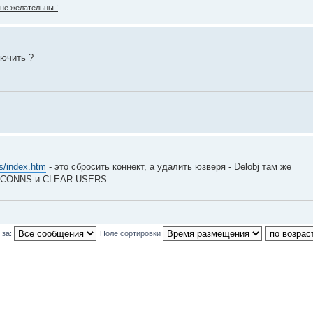
 не желательны !
лючить ?
ls/index.htm
- это сбросить коннект, а удалить юзверя - Delobj там же
 CONNS и CLEAR USERS
 за:
Поле сортировки