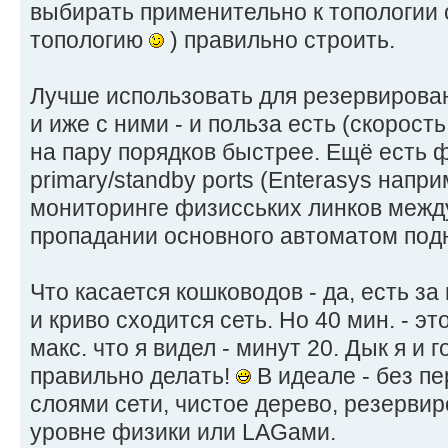
выбирать применительно к топологии с
топологию
) правильно строить.
Лучше использовать для резервирова
и иже с ними - и польза есть (скорос
на пару порядков быстрее. Ещё есть
primary/standby ports (Enterasys напр
мониторинге физисських линков между
пропадании основного автоматом под
Что касается кошководов - да, есть за
и криво сходится сеть. Но 40 мин. - эт
макс. что я видел - минут 20. Дык я и 
правильно делать!
В идеале - без п
слоями сети, чистое дерево, резервир
уровне физики или LAGами.