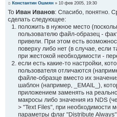
Константин Ошмян
» 10 фев 2005, 19:30
To
Иван Иванов
: Спасибо, понятно. 
сделать следующее:
положить в нужное место (посколь
пользователю файл-образец - факт
привели. При этом есть возможно
поверху либо нет (в случае, если 
при жестокой необходимости - пер
если есть какие-то настройки, кот
пользователя отличаются (например
файле-образце вместо их значения
шаблон (например, _EMAIL_), кот
приложением заменять на реально
макросы либо значения из NDS (чере
> "Text Files", при необходимости 
параметры флаг "Distribute Always"