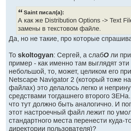
Saint писал(а):
А как же Distribution Options -> Text 
замены в текстовом файле.
Да, но не такие, про которые спрашив
То
skoltogyan
: Сергей, а слаб
О
ли при
пример - как именно там выглядят эт
небольшой, то, может, целиком его пр
Netscape Navigator 2 (который тоже на
файлах) это делалось легко и непри
средствами тогдашнего второго ЗЕНа.
что тут должно быть аналогично. И поп
этот настроечный файл лежит по умол
стандартного места перенести куда-т
директории пользователя)?