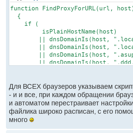
function FindProxyForURL(url, host
{
if (
isPlainHostName(host)
|| dnsDomainIs(host, ".loca
|| dnsDomainIs(host, ".local
|| dnsDomainIs(host, ".asup.
|| dnsDomainIs(host, ".ddd.
)
return "DIRECT";
else
Для ВСЕХ браузеров указываем скрипт
return "PROXY 10.1.0.122:3
- и и все, при каждом обращении брау
}
и автоматом перестраивает настройк
файлика широко расписан, с его пом
много