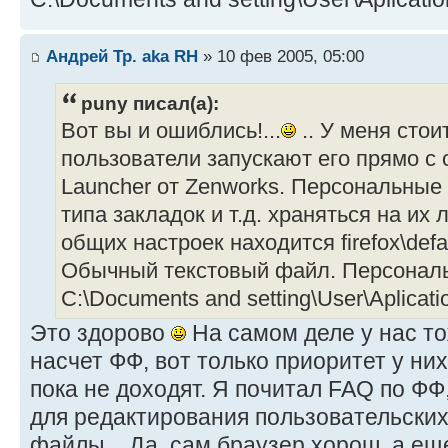
Андрей Тр. aka RH
» 10 фев 2005, 05:00
puny писал(а):
Вот вы и ошиблись!...
.. У меня стои
пользователи запускают его прямо с с
Launcher от Zenworks. Персональные
типа закладок и т.д. храняться на их
общих настроек находится firefox\default
Обычный текстовый файл. Персональ
C:\Documents and setting\User\Aplicatio
Это здорово
На самом деле у нас то
насчет ФФ, вот только приоритет у них
пока не доходят. Я почитал FAQ по ФФ
для редактирования пользовательски
файлы .. Да, сам браузер хорош, а ещ