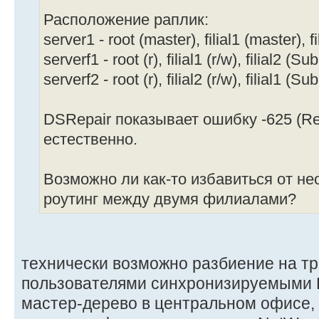
Расположение раплик:
server1 - root (master), filial1 (master), f
serverf1 - root (r), filial1 (r/w), filial2 (
serverf2 - root (r), filial2 (r/w), filial1 (
DSRepair показывает ошибку -625 (Re
естественно.
Возможно ли как-то избавиться от н
роутинг между двумя филиалами?
технически возможно разбиение на т
пользователями синхронизируемыми Di
мастер-дерево в центральном офисе