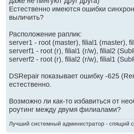
даже не пингуют друг друга)
Естественно имеются ошибки синхрони
выличить?
Расположение раплик:
server1 - root (master), filial1 (master), fi
serverf1 - root (r), filial1 (r/w), filial2 (S
serverf2 - root (r), filial2 (r/w), filial1 (S
DSRepair показывает ошибку -625 (Rem
естественно.
Возможно ли как-то избавиться от не
роутинг между двумя филиалами?
Лучший системный администратор - спящий 