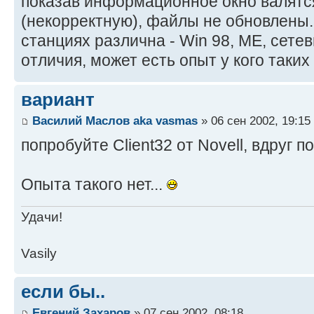
показав информационное окно валятся
(некорректную), файлы не обновлены
станциях различна - Win 98, ME, сете
отличия, может есть опыт у кого таких
вариант
Василий Маслов aka vasmas
» 06 сен 2002, 19:15
попробуйте Client32 от Novell, вдруг 
Опыта такого нет...
Удачи!
Vasily
если бы..
Евгений Захаров
» 07 сен 2002, 08:18