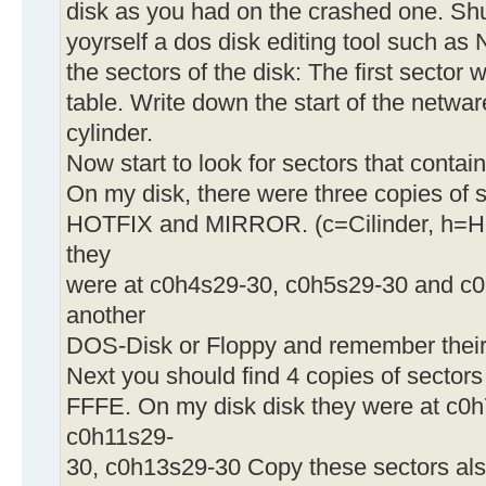
disk as you had on the crashed one. Sh
yoyrself a dos disk editing tool such as N
the sectors of the disk: The first sector wi
table. Write down the start of the netware
cylinder.
Now start to look for sectors that conta
On my disk, there were three copies of s
HOTFIX and MIRROR. (c=Cilinder, h=He
they
were at c0h4s29-30, c0h5s29-30 and c0
another
DOS-Disk or Floppy and remember their 
Next you should find 4 copies of sectors
FFFE. On my disk disk they were at c0
c0h11s29-
30, c0h13s29-30 Copy these sectors also