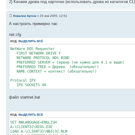
2) Качаем дрова под карточки (использовать дрова из каталогов C
Ковалев Артем
» 25 янв 2005, 12:51
А настроить примерно так:
net.cfg
КОД:
ВЫДЕЛИТЬ ВСЁ
NetWare DOS Requester
FIRST NETWORK DRIVE F
NETWARE PROTOCOL NDS BIND
PREFERRED SERVER = Сервер (не нужно для 4.1 и выше)
PREFERRED TREE = Дерево (обязательно!)
NAME CONTEXT = контекст (обязательно!)
Protocol IPX
IPX SOCKETS 40
файл startnet.bat
КОД:
ВЫДЕЛИТЬ ВСЁ
SET NWLANGUAGE=ENGLISH
A:\CLIENT32\NIOS.EXE
LOAD A:\CLIENT32\NBIC32.NLM