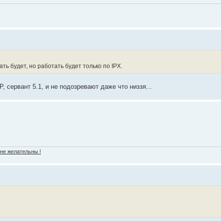
ать будет, но работать будет только по IPX.
, сервант 5.1, и не подозревают даже что низзя...
 не желательны !