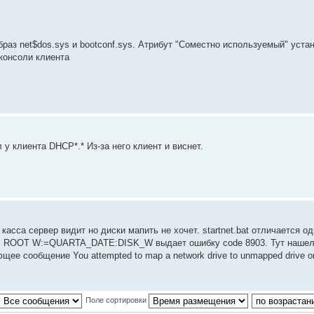
раз net$dos.sys и bootconf.sys. Атрибут "Соместно используемый" уста
 консоли клиента
у клиента DHCP*.* Из-за него клиент и виснет.
асса сервер видит но диски мапить не хочет. startnet.bat отличается о
AP ROOT W:=QUARTA_DATE:DISK_W выдает ошибку code 8903. Тут нашел
общение You attempted to map a network drive to unmapped drive or to
Поле сортировки