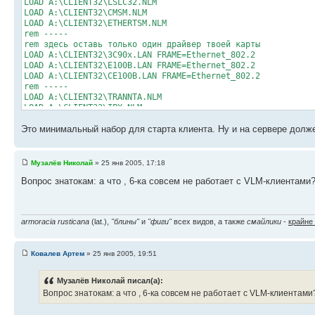
LOAD A:\CLIENT32\LSLC32.NLM
LOAD A:\CLIENT32\CMSM.NLM
LOAD A:\CLIENT32\ETHERTSM.NLM
rem -----
rem здесь оставь только один драйвер твоей карты
LOAD A:\CLIENT32\3C90x.LAN FRAME=Ethernet_802.2
LOAD A:\CLIENT32\E100B.LAN FRAME=Ethernet_802.2
LOAD A:\CLIENT32\CE100B.LAN FRAME=Ethernet_802.2
rem -----
LOAD A:\CLIENT32\TRANNTA.NLM
LOAD A:\CLIENT32\IPX.NLM
LOAD A:\CLIENT32\SPX_SKTS.NLM
Это минимальный набор для старта клиента. Ну и на сервере долже
LOAD A:\CLIENT32\CLIENT32.NLM
Музалёв Николай
» 25 янв 2005, 17:18
Вопрос знатокам: а что , 6-ка совсем не работает с VLM-клиентами
armoracia rusticana
(lat.),
"блины"
и
"фиги"
всех видов, а также
смайлики
-
крайне
Ковалев Артем
» 25 янв 2005, 19:51
Музалёв Николай писал(а):
Вопрос знатокам: а что , 6-ка совсем не работает с VLM-клиентами