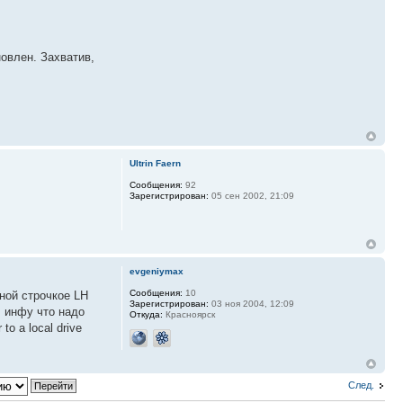
новлен. Захватив,
Ultrin Faern
Сообщения:
92
Зарегистрирован:
05 сен 2002, 21:09
evgeniymax
Сообщения:
10
дной строчкое LH
Зарегистрирован:
03 ноя 2004, 12:09
 инфу что надо
Откуда:
Красноярск
 a local drive
След.