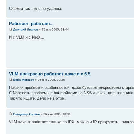
Скажем так - мне не удалось
Работает, работает...
Дмитрий Иванов
» 25 янв 2005, 23:44
И с VLM и с NetX...
VLM прекрасно работает даже и с 6.5
Boris Morozov
» 26 янв 2005, 00:26
Никаких проблем и особенностей, даже бутовые микросхемы стары
С Netx есть проблемы с bat файлами на NSS дисках, не выполняютс
Так что ищите, дело не в этом.
Владимир Горяев
» 26 янв 2005, 10:34
VLM клиент работает только по IPX, можно и IP прикрутить - пингов