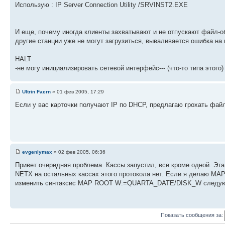
Использую : IP Server Connection Utility /SRVINST2.EXE
И еще, почему иногда клиенты захватывают и не отпускают файл-об
другие станции уже не могут загрузиться, вываливается ошибка на
HALT
-не могу инициализировать сетевой интерфейс--- (что-то типа этого)
Ultrin Faern
» 01 фев 2005, 17:29
Если у вас карточки получают IP по DHCP, предлагаю грохать файл 
evgeniymax
» 02 фев 2005, 06:36
Привет очередная проблема. Кассы запустил, все кроме одной. Эта к
NETX на остальных кассах этого протокола нет. Если я делаю M
изменить синтаксис MAP ROOT W:=QUARTA_DATE/DISK_W следующее со
Показать сообщения за: