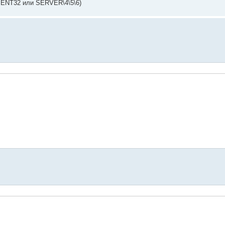
LIENT32 или SERVER\4\5\6)