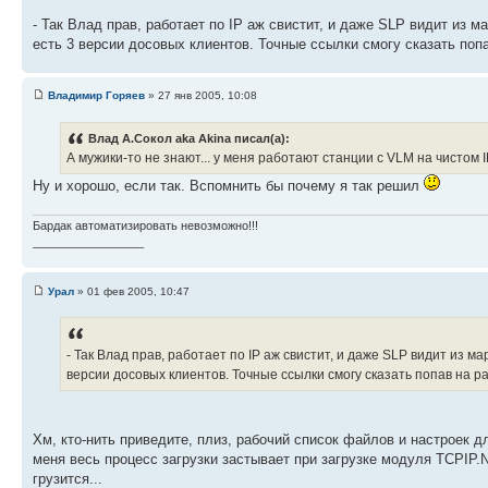
- Так Влад прав, работает по IP аж свистит, и даже SLP видит из
есть 3 версии досовых клиентов. Точные ссылки смогу сказать поп
Владимир Горяев
» 27 янв 2005, 10:08
Влад А.Сокол aka Akina писал(а):
А мужики-то не знают... у меня работают станции с VLM на чистом IP
Ну и хорошо, если так. Вспомнить бы почему я так решил
Бардак автоматизировать невозможно!!!
_________________
Урал
» 01 фев 2005, 10:47
- Так Влад прав, работает по IP аж свистит, и даже SLP видит из 
версии досовых клиентов. Точные ссылки смогу сказать попав на р
Хм, кто-нить приведите, плиз, рабочий список файлов и настроек д
меня весь процесс загрузки застывает при загрузке модуля TCPIP.
грузится...