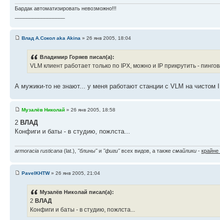
Бардак автоматизировать невозможно!!!
_________________
Влад А.Сокол aka Akina
» 26 янв 2005, 18:04
Владимир Горяев писал(а):
VLM клиент работает только по IPX, можно и IP прикрутить - пингов
А мужики-то не знают... у меня работают станции с VLM на чистом IP
Музалёв Николай
» 26 янв 2005, 18:58
2
ВЛАД
Конфиги и баты - в студию, пожлста...
armoracia rusticana
(lat.),
"блины"
и
"фиги"
всех видов, а также
смайлики
-
крайне
PavelKHTW
» 26 янв 2005, 21:04
Музалёв Николай писал(а):
2
ВЛАД
Конфиги и баты - в студию, пожлста...