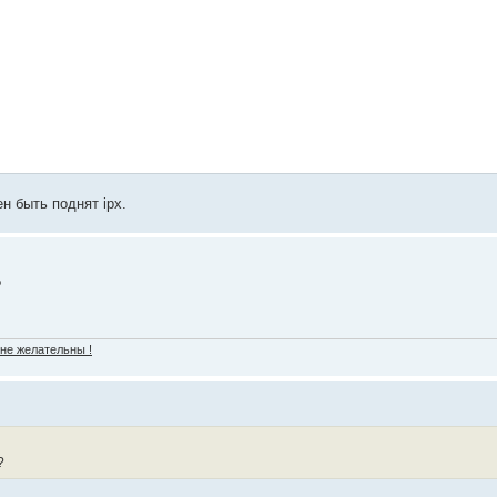
н быть поднят ipx.
?
 не желательны !
?