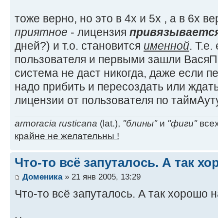
тоже верно, но это в 4х и 5х , а в 6х 
приятное
- лицензия
привязываетс
дней?) и т.о. становится
именной
. Т.е
пользователя и первыми зашли ВасяПе
система не даст никогда, даже если п
надо прибить и пересоздать или ждат
лицензии от пользователя по таймАут
armoracia rusticana
(lat.),
"блины"
и
"фиги"
всех
крайне не желательны !
Что-то всё запуталось. А так х
Доменика
» 21 янв 2005, 13:29
Что-то всё запуталось. А так хорошо 