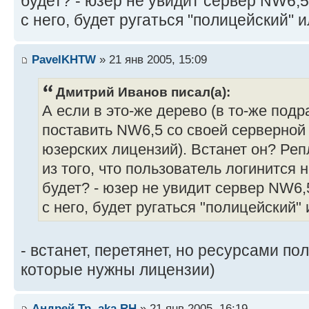
будет? - юзер не увидит сервер NW6,5
с него, будет ругаться "полицейский" и
PavelKHTW
» 21 янв 2005, 15:09
Дмитрий Иванов писал(а):
А если в это-же дерево (в то-же подра
поставить NW6,5 со своей серверной 
юзерских лицензий). Встанет он? Реп
из того, что пользователь логинится не
будет? - юзер не увидит сервер NW6,
с него, будет ругаться "полицейский" 
- встанет, перетянет, но ресурсами по
которые нужны лицензии)
Андрей Тр. aka RH
» 21 янв 2005, 16:19