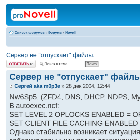
Список форумов
‹
Форумы
‹
Novell
Сервер не "отпускает" файлы.
Ответить
Сервер не "отпускает" файлы
Сергей aka m0p3e
» 28 дек 2004, 12:44
Nw6Sp5. (ZFD4, DNS, DHCP, NDPS, My
В autoexec.ncf:
SET LEVEL 2 OPLOCKS ENABLED = O
SET CLIENT FILE CACHING ENABLED 
Однако стабильно возникает ситуация