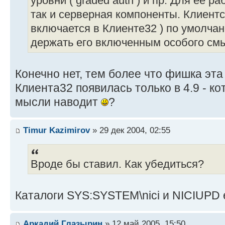
уровни ( graded auth ) и пр. Для ее р
так и серверная компоненты. Клиентск
включается в Клиенте32 ) по умолча
держать его включенным особого смы
Конечно нет, тем более что фишка эта
Клиента32 появилась только в 4.9 - к
мысли наводит
?
Timur Kazimirov
» 29 дек 2004, 02:55
Вроде бы ставил. Как убедиться?
Каталоги SYS:SYSTEM\nici и NICIUPD 
Аркадий Глазырин
» 12 май 2005, 15:50