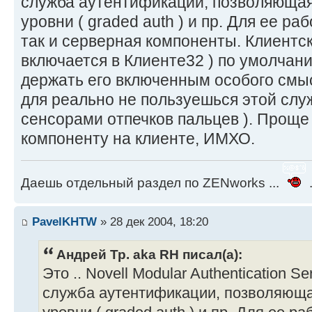
служба аутентификации, позволяющая
уровни ( graded auth ) и пр. Для ее ра
так и серверная компоненты. Клиентск
включается в Клиенте32 ) по умолчан
держать его включенным особого смыс
для реально не пользуешься этой служ
сенсорами отпечков пальцев ). Проще 
компоненту на клиенте, ИМХО.
Даешь отдельный раздел по ZENworks ...
.
PavelKHTW
» 28 дек 2004, 18:20
Андрей Тр. aka RH писал(а):
Это .. Novell Modular Authentication Se
служба аутентификации, позволяюща