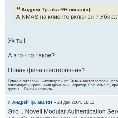
Андрей Тр. aka RH писал(а):
А NMAS на клиенте включен ? Убират
Ух ты!
А это что такое?
Новая фича шестёрочная?
Причина онкологий - иммунодефицит. Он вызывается загаром, нерво
генномодифицированными дрожжами, например "Саф-Момент", приё
группы. + Грибы и паразиты.
Андрей Тр. aka RH
» 28 дек 2004, 18:12
Это .. Novell Modular Authentication Se