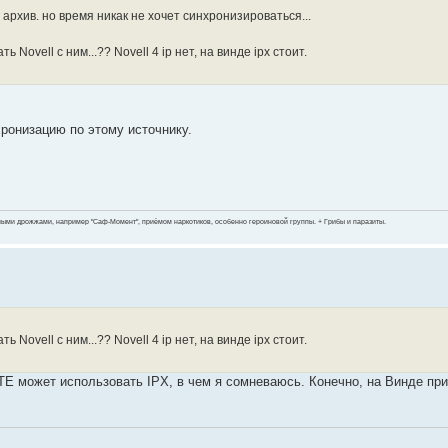
рхив. но время никак не хочет синхронизироваться...
Novell c ним...?? Novell 4 ip нет, на винде ipx стоит.
ронизацию по этому источнику.
ными дрожжами, например "Саф-Момент", приёмом наркотиков, особенно героиновой группы. + Грибы и паразиты.
Novell c ним...?? Novell 4 ip нет, на винде ipx стоит.
DATE может использовать IPX, в чем я сомневаюсь. Конечно, на Винде пр