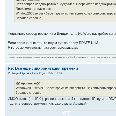
Этот вопрос неоднократно обсуждался..я перечитал неоднократно а
Проблема в следующем:
Window2000server - берет время из интернета.. как синхронизировать 
Заранее спасибо
Поднимите сервер времени на Виндах, а на NetWare настройте синх
Если сложно вникать, то ищем тут по слову RDATE.NLM
Я готовые комплекты настроек выкладывал.
Причина онкологий - иммунодефицит. Он вызывается загаром, нервотрёпкой, прививками от гриппа, генномодифицирован
Re: Все еще синхронизация времени
Андрей Тр. aka RH
» 23 дек 2004, 14:03
Apol писал(а):
Window2000server - берет время из интернета.. как синхронизировать 
Заранее спасибо
ИМХО никак ( по IPX ), разве только на 4-ке поднять IP, ну или R
поднять сервер времени, как уже сказал Аркадий.