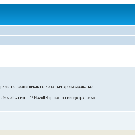
хив. но время никак не хочет синхронизироваться...
ovell c ним...?? Novell 4 ip нет, на винде ipx стоит.