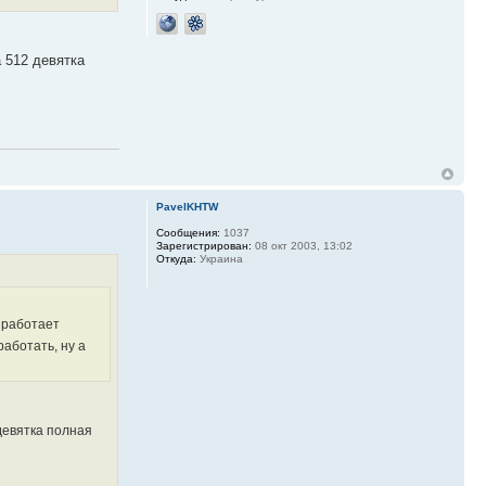
а 512 девятка
PavelKHTW
Сообщения:
1037
Зарегистрирован:
08 окт 2003, 13:02
Откуда:
Украина
 работает
работать, ну а
 девятка полная