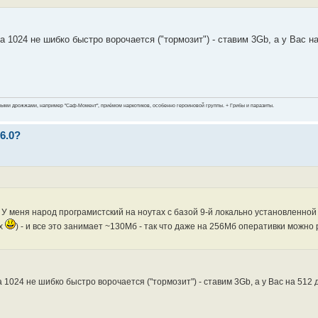
 1024 не шибко быстро ворочается ("тормозит") - ставим 3Gb, а у Вас н
ными дрожжами, например "Саф-Момент", приёмом наркотиков, особенно героиновой группы. + Грибы и паразиты.
6.0?
 У меня народ програмистский на ноутах с базой 9-й локально установленной
их
) - и все это занимает ~130Мб - так что даже на 256Мб оперативки можно 
а 1024 не шибко быстро ворочается ("тормозит") - ставим 3Gb, а у Вас на 512