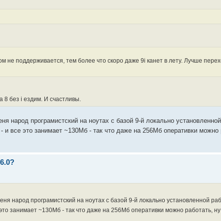
м не поддерживается, тем более что скоро даже 9i канет в лету. Лучше перех
 8 без i ездим. И счастливы.
еня народ програмистский на ноутах с базой 9-й локально установленной
) - и все это занимает ~130Мб - так что даже на 256Мб оперативки можно 
6.0?
меня народ програмистский на ноутах с базой 9-й локально установленной ра
е это занимает ~130Мб - так что даже на 256Мб оперативки можно работать, н