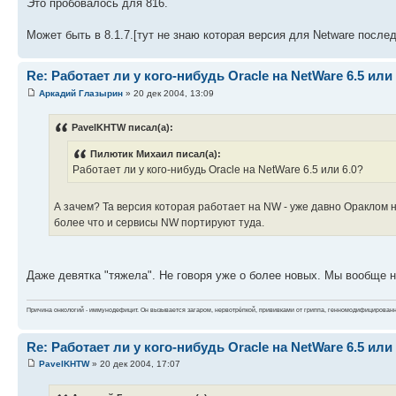
Это пробовалось для 816.
Может быть в 8.1.7.[тут не знаю которая версия для Netware после
Re: Работает ли у кого-нибудь Oracle на NetWare 6.5 или 
Аркадий Глазырин
» 20 дек 2004, 13:09
PavelKHTW писал(а):
Пилютик Михаил писал(а):
Работает ли у кого-нибудь Oracle на NetWare 6.5 или 6.0?
А зачем? Та версия которая работает на NW - уже давно Ораклом не
более что и сервисы NW портируют туда.
Даже девятка "тяжела". Не говоря уже о более новых. Мы вообще на
Причина онкологий - иммунодефицит. Он вызывается загаром, нервотрёпкой, прививками от гриппа, генномодифицирован
Re: Работает ли у кого-нибудь Oracle на NetWare 6.5 или 
PavelKHTW
» 20 дек 2004, 17:07