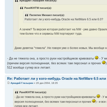
Аркадий Глазырин писал(а):
PavelKHTW писал(а):
Пилютик Михаил писал(а):
Работает ли у кого-нибудь Oracle на NetWare 6.5 или 6.0?
А зачем? Та версия которая работает на NW - уже давно Оракло
тем более что и сервисы NW портируют туда.
Даже девятка "тяжела". Не говоря уже о более новых. Мы вообще на
- Да не тяжела она, а просто руки настройщиков кривоваты
- У м
(причем версия полноценная, без всяких там персонал и прочих
512 вообще супер все летает.
Re: Работает ли у кого-нибудь Oracle на NetWare 6.5 или 
Аркадий Глазырин
» 20 дек 2004, 18:35
PavelKHTW писал(а):
- Да не тяжела она, а просто руки настройщиков кривоваты
- У 
версия полноценная, без всяких там персонал и прочих
) - и вс
супер все летает.