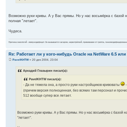
Возможно руки кривы. А у Вас прямы. Но у нас восьмёрка с базой на
полная "летает".
Чудеса.
Причина онкологий - иммунодефицит. Он вызывается загаром, нервотрёпкой, прививками от гриппа, генномодифицирован
Re: Работает ли у кого-нибудь Oracle на NetWare 6.5 или 
PavelKHTW
» 20 дек 2004, 23:04
Аркадий Глазырин писал(а):
PavelKHTW писал(а):
- Да не тяжела она, а просто руки настройщиков кривоваты
-
(причем версия полноценная, без всяких там персонал и проч
512 вообще супер все летает.
Возможно руки кривы. А у Вас прямы. Но у нас восьмёрка с базой н
"летает".