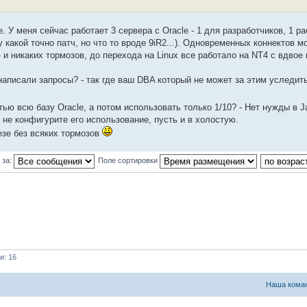
. У меня сейчас работает 3 сервера с Oracle - 1 для разработчиков, 1 ра
у какой точно патч, но что то вроде 9iR2...). Одновременных коннектов м
- и никаких тормозов, до перехода на Linux все работало на NT4 с вдво
написали запросы? - так где ваш DBA который не может за этим уследить
ю всю базу Oracle, а потом использовать только 1/10? - Нет нужды в Ja
 не конфигурите его использование, пусть и в холостую.
езе без всяких тормозов
 за:
Поле сортировки
и: 16
Наша кома