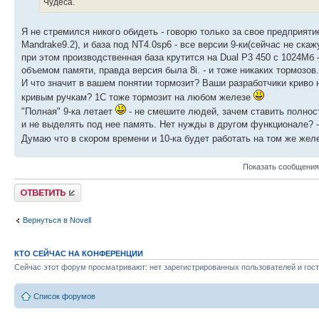
Чудеса.
Я не стремился никого обидеть - говорю только за свое предприятие
Mandrake9.2), и база под NT4.0sp6 - все версии 9-ки(сейчас не скаж
при этом производственная база крутится на Dual P3 450 с 1024Мб 
объемом памяти, правда версия была 8i. - и тоже никаких тормозов.
И что значит в вашем понятии тормозит? Ваши разработчики криво 
кривым ручкам? 1С тоже тормозит на любом железе
"Полная" 9-ка летает
- не смешите людей, зачем ставить полность
и не выделять под нее память. Нет нужды в другом функционале? -
Думаю что в скором времени и 10-ка будет работать на том же жел
Показать сообщения
Ответить
Вернуться в Novell
КТО СЕЙЧАС НА КОНФЕРЕНЦИИ
Сейчас этот форум просматривают: нет зарегистрированных пользователей и гост
Список форумов