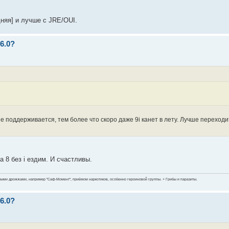
дняя] и лучше с JRE/OUI.
6.0?
 поддерживается, тем более что скоро даже 9i канет в лету. Лучше переходит
 8 без i ездим. И счастливы.
ными дрожжами, например "Саф-Момент", приёмом наркотиков, особенно героиновой группы. + Грибы и паразиты.
6.0?