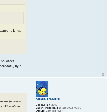
одите на Linux,
 работает
работать, ну а
Аркадий Глазырин
ботает (причем
Сообщения:
2762
у а 512 вообще
Зарегистрирован:
16 авг 2002, 09:09
Откуда:
Екатеринбург