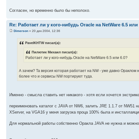
Согласен, но временно было бы неполохо.
Re: Работает ли у кого-нибудь Oracle на NetWare 6.5 или 
Dimerson
» 20 дек 2004, 12:36
PavelKHTW писал(а):
Пилютик Михаил писал(а):
Работает ли у кого-нибудь Oracle на NetWare 6.5 или 6.0?
А зачем? Та версия которая работает на NW - уже давно Ораклом не
более что и сервисы NW портируют туда.
Именно - смысла ставить нет никакого - хотя если хочется экстрима
переименовать каталог с JAVA от NW6, залить JRE 1.1.7 от NW51 на
XServer, на VGA16 у меня загрузка проца 100% была и инсталлаяци
Для нормальной работы собственно Оракла JAVA не нужна и можно