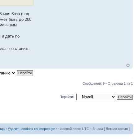
бочая база (под
ожет быть до 200,
е меньшим
 и дать по
va - не ставить,
Сообщений: 9 • Страница
1
из
1
Перейти:
нда
•
Удалить cookies конференции
• Часовой пояс: UTC + 3 часа [ Летнее время ]