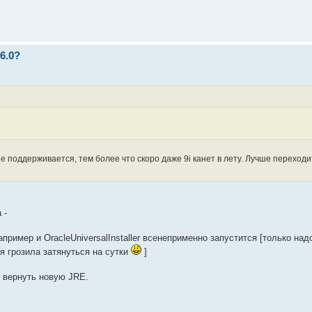
6.0?
 поддерживается, тем более что скоро даже 9i канет в лету. Лучше переходит
 -
пример и OracleUniversalInstaller всенеприменно запустится [только на
я грозила затянуться на сутки
]
 вернуть новую JRE.