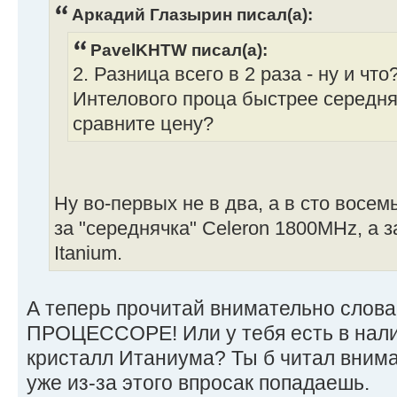
Аркадий Глазырин писал(а):
PavelKHTW писал(а):
2. Разница всего в 2 раза - ну и чт
Интелового проца быстрее середняч
сравните цену?
Ну во-первых не в два, а в сто восем
за "середнячка" Celeron 1800MHz, а 
Itanium.
А теперь прочитай внимательно слова 
ПРОЦЕССОРЕ! Или у тебя есть в нал
кристалл Итаниума? Ты б читал внима
уже из-за этого впросак попадаешь.