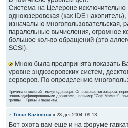
Система на Целероне исключительно 
одноюзеровская (как IDE накопитель)
изначально многопользовательская, р
паралельные вычисления, огромное ко
большое кол-во обращений (это аллег
SCSI).
Мною была предпринята показать Ва
уровне эндюзеровских систем, десктоп
серверов. По определению многополь
Причина онкологий - иммунодефицит. Он вызывается загаром, нерво
генномодифицированными дрожжами, например "Саф-Момент", приё
группы. + Грибы и паразиты.
Timur Kazimirov
» 23 дек 2004, 09:13
Вот охота вам еще и на форуме гавка