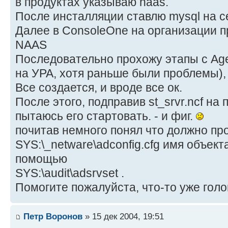
в продуктах указываю naas.
После инсталляции ставлю mysql на с
Далее в ConsoleOne на организации пр
NAAS
Последовательно прохожу этапы с Agen
на УРА, хотя раньше были проблемы),
Все создается, и вроде все ок.
После этого, подправив st_srvr.ncf на
пытаюсь его стартовать. - и фиг.
почитав немного понял что должно пр
SYS:\_netware\adconfig.cfg имя объект
помощью
SYS:\audit\adsrvset .
Помогите пожалуйста, что-то уже гол
Петр Воронов
» 15 дек 2004, 19:51