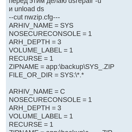
перед этим делаю dsrepair -u
и unload ds
--cut nwzip.cfg---
ARHIV_NAME = SYS
NOSECURECONSOLE = 1
ARH_DEPTH = 3
VOLUME_LABEL = 1
RECURSE = 1
ZIPNAME = app:\backup\SYS_.ZIP
FILE_OR_DIR = SYS:\*.*
ARHIV_NAME = C
NOSECURECONSOLE = 1
ARH_DEPTH = 3
VOLUME_LABEL = 1
RECURSE = 1