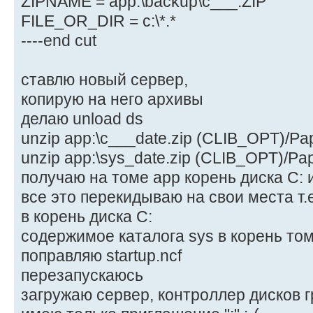
ZIPNAME = app:\backup\c___.ZIP
FILE_OR_DIR = c:\*.*
----end cut
ставлю новый сервер,
копирую на него архивы
делаю unload ds
unzip app:\c___date.zip (CLIB_OPT)/Pap
unzip app:\sys_date.zip (CLIB_OPT)/Pap
получаю на томе app корень диска С: и
все это перекидываю на свои места т.
в корень диска С:
содержимое каталога sys в корень том
поправляю startup.ncf
перезапускаюсь
загружаю сервер, контроллер дисков г